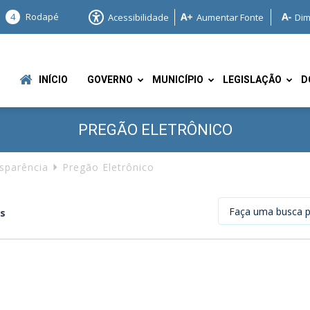
4
Rodapé
Acessibilidade
Aumentar Fonte
Dim
INÍCIO
GOVERNO
MUNICÍPIO
LEGISLAÇÃO
D
PREGÃO ELETRÔNICO
nsparência
Pregão Eletrônico
os
e