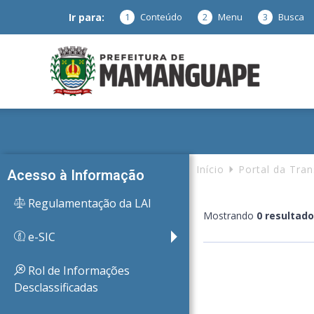
Ir para:
1
Conteúdo
2
Menu
3
Busca
Prefeitura
de
Início
Portal da Tra
Acesso à Informação
Regulamentação da LAI
Mostrando
0 resultad
Mamanguap
e-SIC
Rol de Informações
Desclassificadas
–