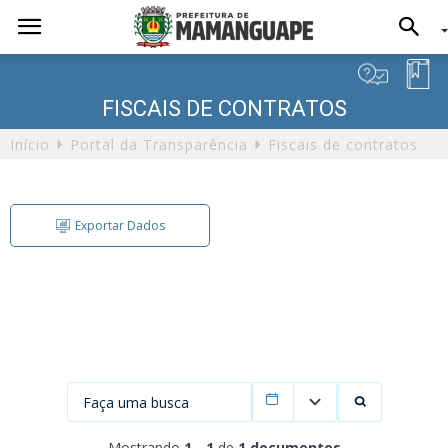
FISCAIS DE CONTRATOS
Início
Portal da Transparência
Fiscais de contratos
Exportar Dados
Exportação de Dados
Formato
Filtrar por data
Mostrando
1 - 1
de
1 documentos