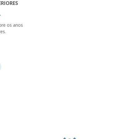
RIORES
bre os anos
es.