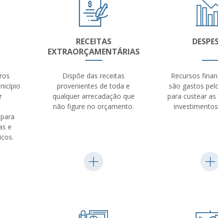
RECEITAS
DESPE
EXTRAORÇAMENTÁRIAS
ros
Dispõe das receitas
Recursos finan
nicípio
provenientes de toda e
são gastos pel
r
qualquer arrecadação que
para custear as
não figure no orçamento.
investimentos
 para
as e
icos.