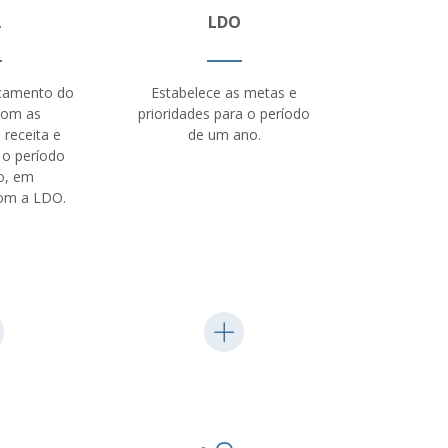
A
LDO
rçamento do
Estabelece as metas e
com as
prioridades para o período
 receita e
de um ano.
 o período
o, em
om a LDO.