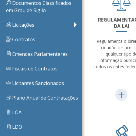
Documentos Classificados
em Grau de Sigilo
REGULAMENTA
PB
Licitações
DA LAI
Contratos
Regulamenta o dire
cidadão ter acess
Emendas Parlamentares
qualquer tipo d
informação públic
todos os entes feder
Fiscais de Contratos
Licitantes Sancionados
Plano Anual de Contratações
LOA
LDO