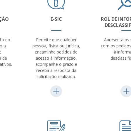
ÇÃO
E-SIC
ROL DE INF
DESCLASSI
ito do
Permite que qualquer
Apresenta os 
o a
pessoa, física ou jurídica,
com os pedidos
e
encaminhe pedidos de
à inform
a de
acesso à informação,
desclassifi
ativos.
acompanhe o prazo e
receba a resposta da
solicitação realizada.