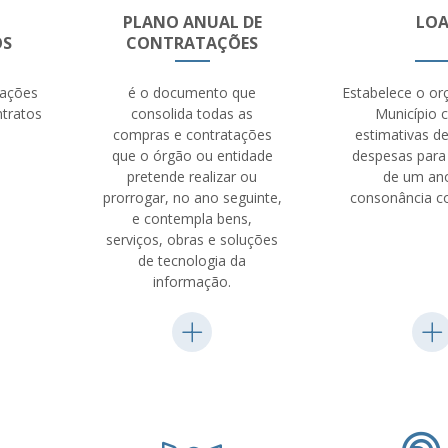
PLANO ANUAL DE
LO
OS
CONTRATAÇÕES
mações
é o documento que
Estabelece o o
ntratos
consolida todas as
Município 
compras e contratações
estimativas de
que o órgão ou entidade
despesas para
pretende realizar ou
de um an
prorrogar, no ano seguinte,
consonância c
e contempla bens,
serviços, obras e soluções
de tecnologia da
informação.