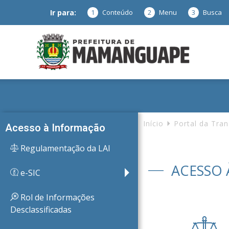
Ir para:
1
Conteúdo
2
Menu
3
Busca
Prefeitura
de
Início
Portal da Tra
Acesso à Informação
Regulamentação da LAI
Mamanguap
ACESSO
e-SIC
Rol de Informações
Desclassificadas
–