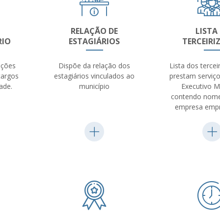
RELAÇÃO DE
LISTA
RIO
ESTAGIÁRIOS
TERCEIRI
ações
Dispõe da relação dos
Lista dos terce
cargos
estagiários vinculados ao
prestam serviç
ade.
município
Executivo M
contendo nome
empresa empr