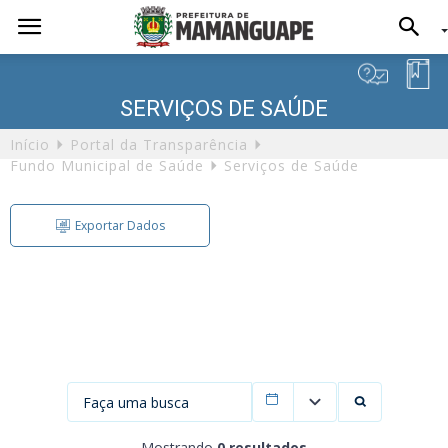
SERVIÇOS DE SAÚDE
Início
Portal da Transparência
Fundo Municipal de Saúde
Serviços de Saúde
Exportar Dados
Exportação de Dados
Formato
Filtrar por data
Mostrando
0 resultados