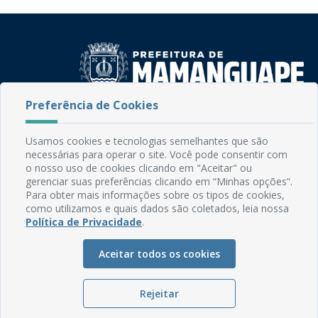
Preferência de Cookies
Rua do Imperador, 78, Centro
CEP: 58.280-000 - Mamanguape/PB
Usamos cookies e tecnologias semelhantes que são
Fone: (83) 3292-2246
necessárias para operar o site. Você pode consentir com
Email: comunicacao@mamanguape.pb.gov.br
o nosso uso de cookies clicando em "Aceitar" ou
Expediente: Segunda à Sexta, das 08h às 13h
gerenciar suas preferências clicando em “Minhas opções”.
Para obter mais informações sobre os tipos de cookies,
como utilizamos e quais dados são coletados, leia nossa
Mapa do Site
Política de Privacidade
.
Perguntas frequentes
Manual de Navegação
Aceitar todos os cookies
Glossário
Rejeitar
Ouvidoria
Serviços Internos