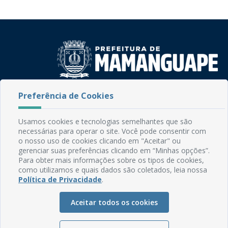
Preferência de Cookies
Rua do Imperador, 78, Centro
CEP: 58.280-000 - Mamanguape/PB
Fone: (83) 3292-2246
Usamos cookies e tecnologias semelhantes que são
Email: comunicacao@mamanguape.pb.gov.br
necessárias para operar o site. Você pode consentir com
Expediente: Segunda à Sexta, das 08h às 13h
o nosso uso de cookies clicando em "Aceitar" ou
gerenciar suas preferências clicando em “Minhas opções”.
Para obter mais informações sobre os tipos de cookies,
Mapa do Site
como utilizamos e quais dados são coletados, leia nossa
Perguntas frequentes
Política de Privacidade
.
Manual de Navegação
Aceitar todos os cookies
Glossário
Ouvidoria