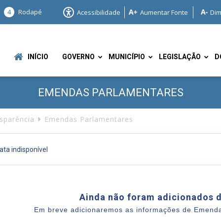
4
Rodapé
Acessibilidade
Aumentar Fonte
Dim
INÍCIO
GOVERNO
MUNICÍPIO
LEGISLAÇÃO
D
EMENDAS PARLAMENTARES
nsparência
Emendas Parlamentares
ta indisponível
e
Ainda não foram adicionados 
Em breve adicionaremos as informações de Emend