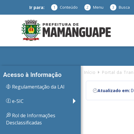
Ir para:
1
Conteúdo
2
Menu
3
Busca
Prefeitura
de
Início
Portal da Tra
Acesso à Informação
Regulamentação da LAI
Atualizado em:
Da
Mamanguap
e-SIC
Rol de Informações
Desclassificadas
–