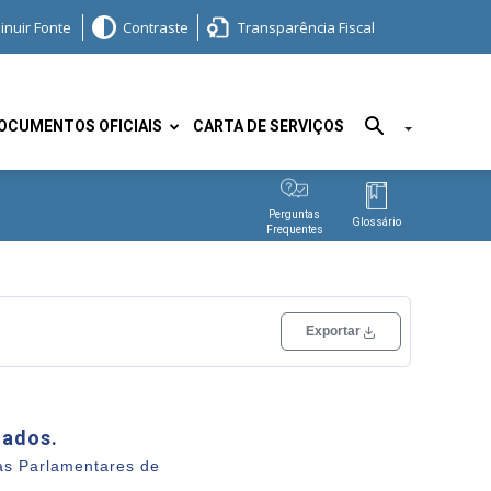
inuir Fonte
Contraste
Transparência Fiscal
OCUMENTOS OFICIAIS
CARTA DE SERVIÇOS
Perguntas
Glossário
Frequentes
Exportar
JSON
TXT
XML
dados.
as Parlamentares de