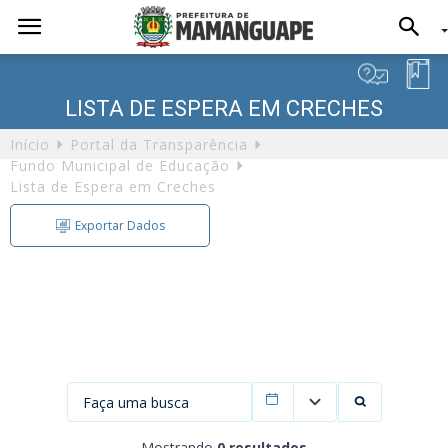
LISTA DE ESPERA EM CRECHES
Início
Portal da Transparência
Fundo Municipal de Educação
Lista de Espera em Creches
Exportar Dados
Exportação de Dados
Formato
Filtrar por data
Mostrando
0 resultados