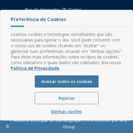
Rua do Imperador, 78, Centro
CEP: 58.280-000 - Mamanguape/PB
Preferência de Cookies
Fone: (83) 3292-2246
Email: comunicacao@mamanguape.pb.gov.br
Usamos cookies e tecnologias semelhantes que são
Expediente: Segunda à Sexta, das 08h às 13h
necessárias para operar o site. Você pode consentir com
o nosso uso de cookies clicando em "Aceitar" ou
Mapa do Site
gerenciar suas preferências clicando em “Minhas opções”.
Para obter mais informações sobre os tipos de cookies,
Perguntas frequentes
como utilizamos e quais dados são coletados, leia nossa
Manual de Navegação
Política de Privacidade
.
Glossário
Aceitar todos os cookies
Ouvidoria
Serviços Internos
Rejeitar
Política de Privacidade
Minhas opções
Desenvolvido por Alfa
Prefeitura Municipal de Mamanguape |
©
Group