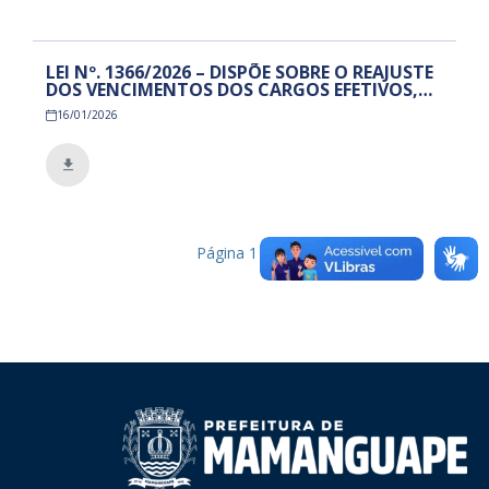
LEI Nº. 1366/2026 – DISPÕE SOBRE O REAJUSTE
DOS VENCIMENTOS DOS CARGOS EFETIVOS,
COMISSIONADOS E CONTRATADOS,
16/01/2026
AUMENTA A QUANTIDADE DE VAGAS DO
CARGO EFETIVO DE AUXILIAR DE SERVIÇOS
GERAIS E DÁ OUTRAS PROVIDÊNCIAS.
Página
1
de
1