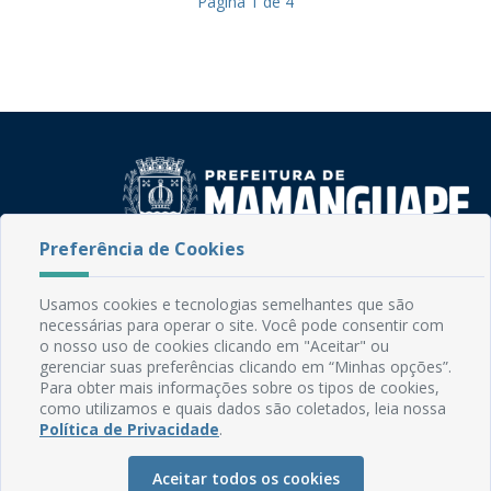
Página
1
de
4
Preferência de Cookies
Rua do Imperador, 78, Centro
CEP: 58.280-000 - Mamanguape/PB
Usamos cookies e tecnologias semelhantes que são
Fone: (83) 3292-2246
necessárias para operar o site. Você pode consentir com
Email: comunicacao@mamanguape.pb.gov.br
o nosso uso de cookies clicando em "Aceitar" ou
gerenciar suas preferências clicando em “Minhas opções”.
Expediente: Segunda à Sexta, das 08h às 13h
Para obter mais informações sobre os tipos de cookies,
como utilizamos e quais dados são coletados, leia nossa
Mapa do Site
Política de Privacidade
.
Perguntas frequentes
Aceitar todos os cookies
Manual de Navegação