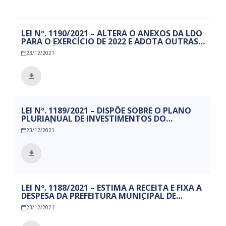
LEI Nº. 1190/2021 – ALTERA O ANEXOS DA LDO
PARA O EXERCÍCIO DE 2022 E ADOTA OUTRAS
PROVIDÊNCIAS.
23/12/2021
LEI Nº. 1189/2021 – DISPÕE SOBRE O PLANO
PLURIANUAL DE INVESTIMENTOS DO
MUNICÍPIO DE MAMANGUAPE PARA O
23/12/2021
PERÍODO DE 2022 A 2025, E DÁ OUTRAS
PROVIDÊNCIAS.
LEI Nº. 1188/2021 – ESTIMA A RECEITA E FIXA A
DESPESA DA PREFEITURA MUNICIPAL DE
MAMANGUAPE, PARA O EXERCÍCIO
23/12/2021
ECONOMICO – FINANCEIRO DE 2022, E DÁ
OUTRAS PROVIDÊNCIAS.