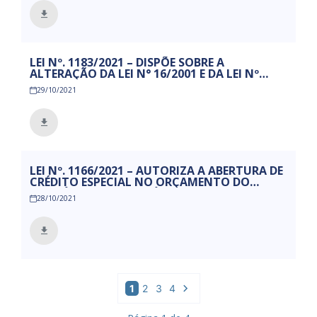
LEI Nº. 1183/2021 – DISPÕE SOBRE A
ALTERAÇÃO DA LEI N° 16/2001 E DA LEI Nº
855/2013, QUE INSTITUI O CONSELHO
29/10/2021
MUNICIPAL DE ALIMENTAÇÃO ESCOLAR – CAE
E DÁ OUTRAS PROVIDÊNCIAS.
LEI Nº. 1166/2021 – AUTORIZA A ABERTURA DE
CRÉDITO ESPECIAL NO ORÇAMENTO DO
EXERCÍCIO DE 2021 E DÁ OUTRAS
28/10/2021
PROVIDENCIAS.
1
2
3
4