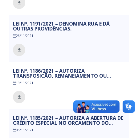
LEI Nº. 1191/2021 – DENOMINA RUA E DÁ
OUTRAS PROVIDÊNCIAS.
26/11/2021
LEI Nº. 1186/2021 – AUTORIZA
TRANSPOSIÇÃO, REMANEJAMENTO OU
TRANSFERÊNCIA EM RECURSOS DO
19/11/2021
ORÇAMENTO ENTRE AS UNIDADES GESTORAS
PREFEITURA MUNICIPAL, FUNDO MUNICIPAL
DE SAÚDE E SUPERINTENDÊNCIA MUNICIPAL
DE TRANSPORTE E TRÂNSITO – SMTT PARA
ATENDER AS SUAS NECESSIDADES.
LEI Nº. 1185/2021 – AUTORIZA A ABERTURA DE
CRÉDITO ESPECIAL NO ORÇAMENTO DO
EXERCÍCIO DE 2021 E DÁ OUTRAS
05/11/2021
PROVIDENCIAS.