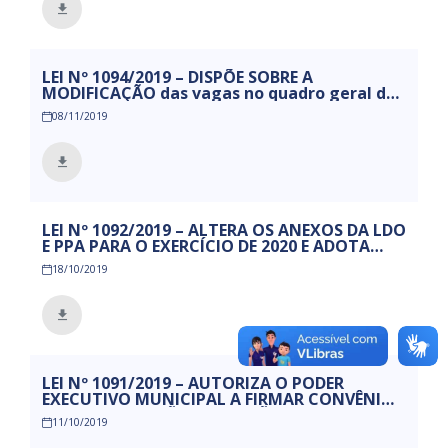
LEI Nº 1094/2019 – DISPÕE SOBRE A
MODIFICAÇÃO das vagas no quadro geral de
cargos efetivos do Poder Legislativo
08/11/2019
Municipal e da outras providências.
LEI Nº 1092/2019 – ALTERA OS ANEXOS DA LDO
E PPA PARA O EXERCÍCIO DE 2020 E ADOTA
OUTRAS PROVIDENCIAS.
18/10/2019
LEI Nº 1091/2019 – AUTORIZA O PODER
EXECUTIVO MUNICIPAL A FIRMAR CONVÊNIO
COM A FUNDAÇÃO NAPOLEÃO LAUREANO,
11/10/2019
MANTENEDORA DO HOSPITAL NAPOLEÃO
LAUREANO, PARA TRANSFERÊNCIA DE