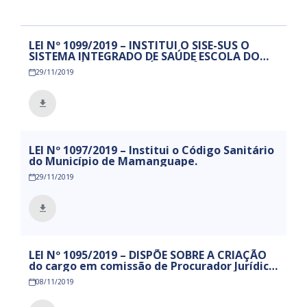
LEI Nº 1099/2019 – INSTITUI O SISE-SUS O
SISTEMA INTEGRADO DE SAÚDE ESCOLA DO
SISTEMA ÚNICO DE SAÚDE NO ÂMBITO DO
29/11/2019
MUNICÍPIO DE MAMANGUAPE
LEI Nº 1097/2019 – Institui o Código Sanitário
do Município de Mamanguape.
29/11/2019
LEI Nº 1095/2019 – DISPÕE SOBRE A CRIAÇÃO
do cargo em comissão de Procurador Jurídico
Geral e da outras providências.
08/11/2019