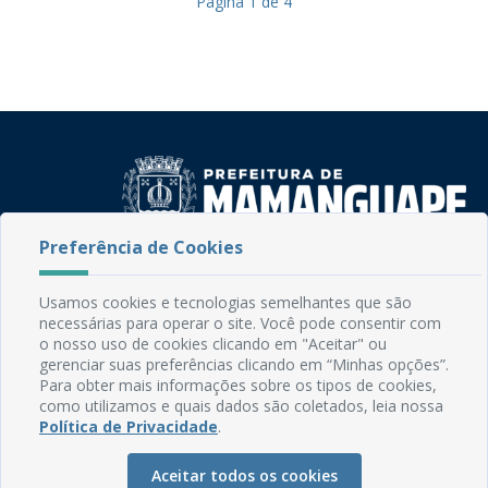
Página
1
de
4
Preferência de Cookies
Rua do Imperador, 78, Centro
CEP: 58.280-000 - Mamanguape/PB
Usamos cookies e tecnologias semelhantes que são
Fone: (83) 3292-2246
necessárias para operar o site. Você pode consentir com
Email: comunicacao@mamanguape.pb.gov.br
o nosso uso de cookies clicando em "Aceitar" ou
gerenciar suas preferências clicando em “Minhas opções”.
Expediente: Segunda à Sexta, das 08h às 13h
Para obter mais informações sobre os tipos de cookies,
como utilizamos e quais dados são coletados, leia nossa
Mapa do Site
Política de Privacidade
.
Perguntas frequentes
Aceitar todos os cookies
Manual de Navegação