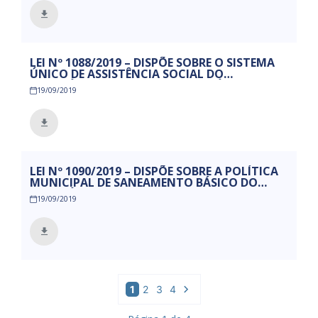
RECURSOS FINANCEIROS, A TÍTULO DE
SUBVENÇÃO SOCIAL, E DÁ OUTRAS
PROVIDÊNCIAS.
LEI Nº 1088/2019 – DISPÕE SOBRE O SISTEMA
ÚNICO DE ASSISTÊNCIA SOCIAL DO
MUNICÍPIO DE MAMANGUAPE E DÁ OUTRAS
19/09/2019
PROVIDÊNCIAS.
LEI Nº 1090/2019 – DISPÕE SOBRE A POLÍTICA
MUNICIPAL DE SANEAMENTO BÁSICO DO
MUNICÍPIO DE MAMANGUAPE, CRIA O
19/09/2019
CONSELHO MUNICIPAL DE
DESENVOLVIMENTO ECONÔMICO E SOCIAL E
DÁ OUTRAS PROVIDÊNCIAS.
1
2
3
4