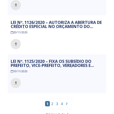
LEI Nº. 1126/2020 – AUTORIZA A ABERTURA DE
CRÉDITO ESPECIAL NO ORÇAMENTO DO
EXERCÍCIO DE 2020 E DÁ OUTRAS
20/11/2020
PROVIDÊNCIAS.
LEI Nº. 1125/2020 – FIXA OS SUBSÍDIO DO
PREFEITO, VICE-PREFEITO, VEREADORES E
SECRETÁRIOS MUNICIPAIS E DÁ OUTRAS
10/11/2020
PROVIDÊNCIAS
1
2
3
4