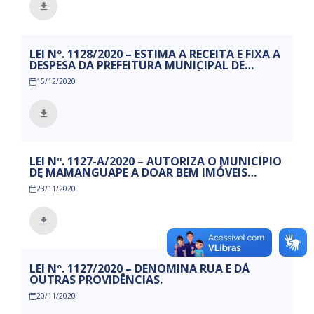
LEI Nº. 1128/2020 – ESTIMA A RECEITA E FIXA A
DESPESA DA PREFEITURA MUNICIPAL DE
MAMANGUAPE, PARA O EXERCÍCIO
15/12/2020
ECONOMICO- FINANCEIRO DE 2021, E DÁ
OUTRAS PROVIDÊNCIAS.
LEI Nº. 1127-A/2020 – AUTORIZA O MUNICÍPIO
DE MAMANGUAPE A DOAR BEM IMÓVEIS
PÚLICOS, DE FORMA ONEROSA, PARA
23/11/2020
FOMENTO DA ATIVIDADE ECONÔMICA E DÁ
OUTRAS PROVIDÊNCIAS.
LEI Nº. 1127/2020 – DENOMINA RUA E DÁ
OUTRAS PROVIDÊNCIAS.
20/11/2020