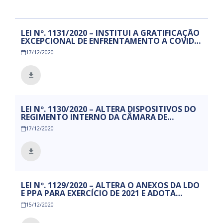
LEI Nº. 1131/2020 – INSTITUI A GRATIFICAÇÃO
EXCEPCIONAL DE ENFRENTAMENTO A COVID-
19 – GECOV – PARA OS PROFISSIONAIS DE
17/12/2020
SAÚDE E DÁ OUTRAS PROVIDENCIAS.
LEI Nº. 1130/2020 – ALTERA DISPOSITIVOS DO
REGIMENTO INTERNO DA CÂMARA DE
VEREADORES DE MAMANGUAPE/PB.
17/12/2020
LEI Nº. 1129/2020 – ALTERA O ANEXOS DA LDO
E PPA PARA EXERCÍCIO DE 2021 E ADOTA
OUTRAS PROVIDENCIAS.
15/12/2020