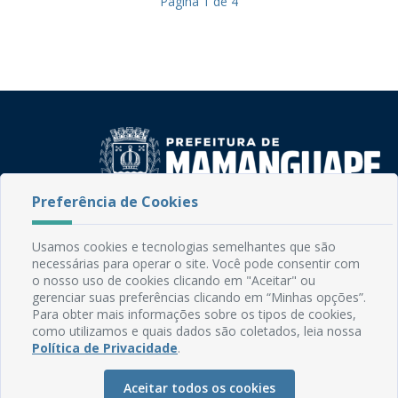
Página
1
de
4
Preferência de Cookies
Rua do Imperador, 78, Centro
CEP: 58.280-000 - Mamanguape/PB
Usamos cookies e tecnologias semelhantes que são
Fone: (83) 3292-2246
necessárias para operar o site. Você pode consentir com
Email: comunicacao@mamanguape.pb.gov.br
o nosso uso de cookies clicando em "Aceitar" ou
gerenciar suas preferências clicando em “Minhas opções”.
Expediente: Segunda à Sexta, das 08h às 13h
Para obter mais informações sobre os tipos de cookies,
como utilizamos e quais dados são coletados, leia nossa
Mapa do Site
Política de Privacidade
.
Perguntas frequentes
Aceitar todos os cookies
Manual de Navegação