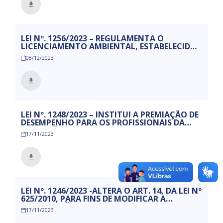
PROVIDÊNCIAS.
LEI Nº. 1256/2023 – REGULAMENTA O
LICENCIAMENTO AMBIENTAL, ESTABELECIDO
NO TÍTULO III, CAPITULO VI DA LEI Nº 625, DE
08/12/2023
25 DE MARÇO DE 2010 – QUE INSTITUI O
CÓDIGO MUNICIPAL DE MEIO AMBIENTE DE
MAMANGUAPE.
LEI Nº. 1248/2023 – INSTITUI A PREMIAÇÃO DE
DESEMPENHO PARA OS PROFISSIONAIS DA
EDUCAÇÃO MUNICIPAL, EFETIVOS E
17/11/2023
CONTRATADOS COMO FORMA DE INCENTIVO
À EDUCAÇÃO E DA OUTRAS PROVIDENCIAS.
LEI Nº. 1246/2023 -ALTERA O ART. 14, DA LEI Nº
625/2010, PARA FINS DE MODIFICAR A
COMPOSIÇÃO DO CONSELHO MUNICIPAL DE
17/11/2023
MEIO AMBIENTE – CMMA E DÁ OUTRAS
PROVIDÊNCIAS.