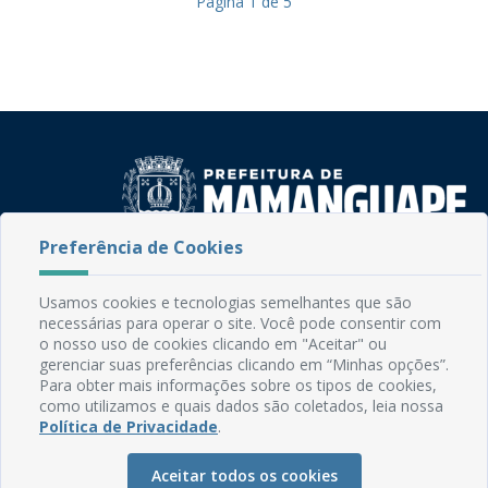
Página
1
de
5
Preferência de Cookies
Rua do Imperador, 78, Centro
CEP: 58.280-000 - Mamanguape/PB
Usamos cookies e tecnologias semelhantes que são
Fone: (83) 3292-2246
necessárias para operar o site. Você pode consentir com
Email: comunicacao@mamanguape.pb.gov.br
o nosso uso de cookies clicando em "Aceitar" ou
gerenciar suas preferências clicando em “Minhas opções”.
Expediente: Segunda à Sexta, das 08h às 13h
Para obter mais informações sobre os tipos de cookies,
como utilizamos e quais dados são coletados, leia nossa
Mapa do Site
Política de Privacidade
.
Perguntas frequentes
Aceitar todos os cookies
Manual de Navegação