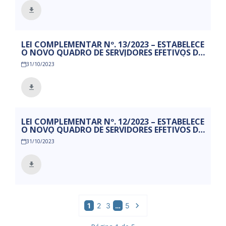
LEI COMPLEMENTAR Nº. 13/2023 – ESTABELECE
O NOVO QUADRO DE SERVIDORES EFETIVOS DO
FUNDO MUNICIPAL DE SAÚDE DO MUNICÍPIO
31/10/2023
DE MAMANGUAPE, CRIA E EXTINGUE CARGOS,
FIXA VENCIMENTOS E DÁ OUTRAS
PROVIDÊNCIAS.
LEI COMPLEMENTAR Nº. 12/2023 – ESTABELECE
O NOVO QUADRO DE SERVIDORES EFETIVOS DO
MUNICÍPIO DE MAMANGUAPE, CRIA E
31/10/2023
EXTINGUE CARGOS, FIXA VENCIMENTOS E DÁ
OUTRAS PROVIDÊNCIAS.
1
2
3
…
5