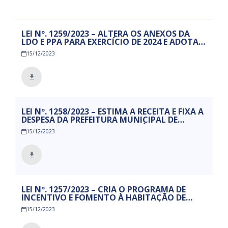
LEI Nº. 1259/2023 – ALTERA OS ANEXOS DA
LDO E PPA PARA EXERCÍCIO DE 2024 E ADOTA
OUTRAS PROVIDENCIAS.
15/12/2023
LEI Nº. 1258/2023 – ESTIMA A RECEITA E FIXA A
DESPESA DA PREFEITURA MUNICIPAL DE
MAMANGUAPE, PARA O EXERCÍCIO
15/12/2023
ECONOMICO-FINANCEIRO DE 2024, E DÁ
OUTRAS PROVIDÊNCIAS.
LEI Nº. 1257/2023 – CRIA O PROGRAMA DE
INCENTIVO E FOMENTO À HABITAÇÃO DE
INTERESSE SOCIAL — “HABITA MAIS” E
15/12/2023
ESTABELECE DIRETRIZES PARA CONCESSÃO DE
INCENTIVOS FISCAIS E DÁ OUTRAS