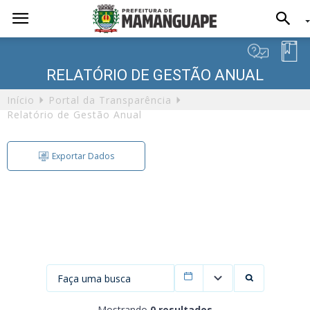
RELATÓRIO DE GESTÃO ANUAL
Início
Portal da Transparência
Relatório de Gestão Anual
Exportar Dados
Exportação de Dados
Formato
Filtrar por data
Mostrando
0 resultados