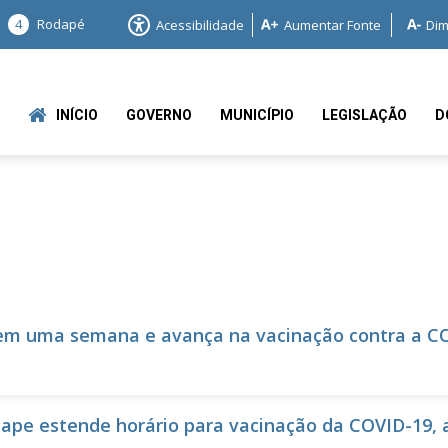
4
Rodapé
Acessibilidade
Aumentar Fonte
Dim
INÍCIO
GOVERNO
MUNICÍPIO
LEGISLAÇÃO
D
e
em uma semana e avança na vacinação contra a C
e estende horário para vacinação da COVID-19, a 