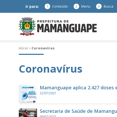
Ir para:
1
Conteúdo
2
Menu
3
Busca
Prefeitura
Início
Coronavírus
de
Coronavírus
Mamanguap
Mamanguape aplica 2.427 doses 
22/07/2021
–
Secretaria de Saúde de Mamanguap
09/07/2021