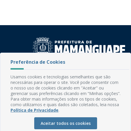
Preferência de Cookies
Rua do Imperador, 78, Centro
CEP: 58.280-000 - Mamanguape/PB
Usamos cookies e tecnologias semelhantes que são
Fone: (83) 3292-2246
necessárias para operar o site. Você pode consentir com
Email: comunicacao@mamanguape.pb.gov.br
o nosso uso de cookies clicando em "Aceitar" ou
Expediente: Segunda à Sexta, das 08h às 13h
gerenciar suas preferências clicando em “Minhas opções”.
Para obter mais informações sobre os tipos de cookies,
como utilizamos e quais dados são coletados, leia nossa
Mapa do Site
Política de Privacidade
.
Perguntas frequentes
Aceitar todos os cookies
Manual de Navegação