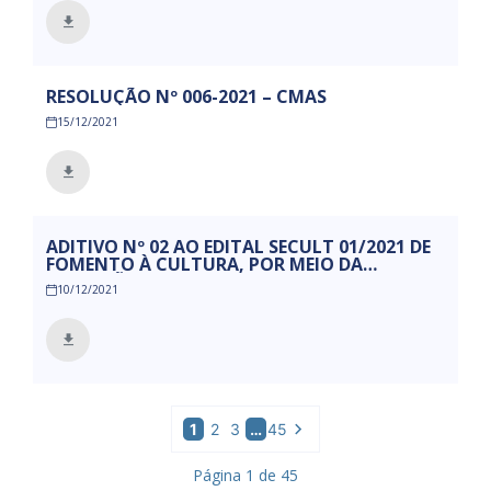
RESOLUÇÃO Nº 006-2021 – CMAS
15/12/2021
ADITIVO Nº 02 AO EDITAL SECULT 01/2021 DE
FOMENTO À CULTURA, POR MEIO DA
EXECUÇÃO DOS RECURSOS DO SALDO
10/12/2021
REMANESCENTE DA LEI ALDIR BLANC, QUE
ESTABELECE NOVOS VALORES PARA AS
PROPOSTAS E PREMIAÇÕES.
1
2
3
…
45
Página
1
de
45