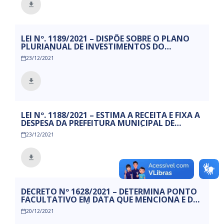
LEI Nº. 1189/2021 – DISPÕE SOBRE O PLANO
PLURIANUAL DE INVESTIMENTOS DO
MUNICÍPIO DE MAMANGUAPE PARA O
23/12/2021
PERÍODO DE 2022 A 2025, E DÁ OUTRAS
PROVIDÊNCIAS.
LEI Nº. 1188/2021 – ESTIMA A RECEITA E FIXA A
DESPESA DA PREFEITURA MUNICIPAL DE
MAMANGUAPE, PARA O EXERCÍCIO
23/12/2021
ECONOMICO – FINANCEIRO DE 2022, E DÁ
OUTRAS PROVIDÊNCIAS.
DECRETO Nº 1628/2021 – DETERMINA PONTO
FACULTATIVO EM DATA QUE MENCIONA E DÁ
OUTRAS PROVIDÊNCIAS.
20/12/2021