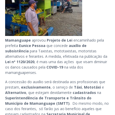
Mamanguape
aprovou
Projeto de Lei
encaminhado pela
prefeita
Eunice Pessoa
que concede
auxílio de
subsistência
para Taxistas, mototaxistas, motoristas
alternativos e feirantes. A medida, efetivada na publicação da
Lei nº 1120/2020
, é mais uma das ações que visam diminuir
os danos causados pela
COVID-19
na vida dos
mamanguapenses.
A concessão do auxílio será destinada aos profissionais que
prestam,
exclusivamente
,
o
serviço de
Táxi
,
Mototáxi
e
Alternativo
, que estejam devidamente
cadastrados
na
Superintendência de Transporte e Trânsito do
Município de Mamanguape (SMTT)
. Do mesmo modo, no
caso dos feirantes, só farão jus ao benefício aqueles que
estejam cadastrados na
Secretaria Municipal de