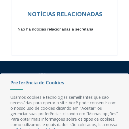
NOTÍCIAS RELACIONADAS
Não há notícias relacionadas a secretaria
Preferência de Cookies
Usamos cookies e tecnologias semelhantes que são
necessárias para operar o site. Você pode consentir com
Rua do Imperador, 78, Centro
o nosso uso de cookies clicando em "Aceitar" ou
CEP: 58.280-000 - Mamanguape/PB
gerenciar suas preferências clicando em “Minhas opções”.
Fone: (83) 3292-2246
Para obter mais informações sobre os tipos de cookies,
Email: comunicacao@mamanguape.pb.gov.br
como utilizamos e quais dados são coletados, leia nossa
Expediente: Segunda à Sexta, das 08h às 13h