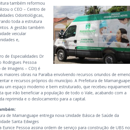
eitura também reformou
alizou o CEO – Centro de
alidades Odontológicas,
rando toda a estrutura
entos. A gestão também
idade veicular
nidades e,
ro de Especialidades Dr
o Rodrigues Pessoa
o de Imagens – CDI) é
s maiores obras na Paraíba envolvendo recursos oriundos de emen
entar e recursos próprios do município. A Prefeitura de Mamanguape
uiu um espaço moderno e bem estruturado, que recebeu equipamen
ta que irão beneficiar a população de todo o Vale, acabando com a
a reprimida e o deslocamento para a capital.
também:
tura de Mamanguape entrega nova Unidade Básica de Saúde da
dade Santa Edwiges
ta Eunice Pessoa assina ordem de serviço para construção de UBS no