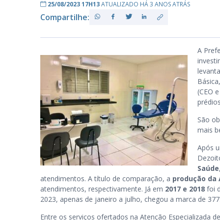
25/08/2023 17H13
ATUALIZADO HÁ 3 ANOS ATRÁS
Compartilhe:
PB
A Pref
invest
levant
Básica
(CEO e
prédio
São ob
mais b
Após u
Dezoit
Saúde
atendimentos. A título de comparação, a
produção da 
atendimentos, respectivamente. Já em
2017 e 2018
foi 
2023, apenas de janeiro a julho, chegou a marca de 37
Entre os serviços ofertados na Atenção Especializada 