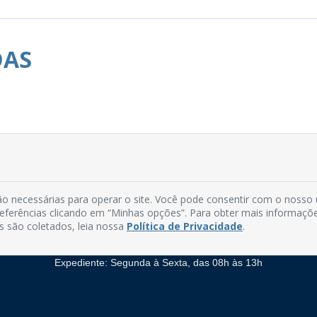
DAS
o necessárias para operar o site. Você pode consentir com o nosso
Rua do Imperador, 78, Centro
preferências clicando em “Minhas opções”. Para obter mais informaçõ
CEP: 58.280-000 - Mamanguape/PB
s são coletados, leia nossa
Política de Privacidade
.
Fone: (83) 3292-2246
Email: comunicacao@mamanguape.pb.gov.br
Expediente: Segunda à Sexta, das 08h às 13h