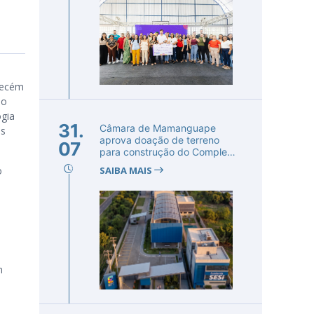
recém
ão
ogia
31.
Câmara de Mamanguape
os
aprova doação de terreno
07
para construção do Complexo
Educac...
o
SAIBA MAIS
m