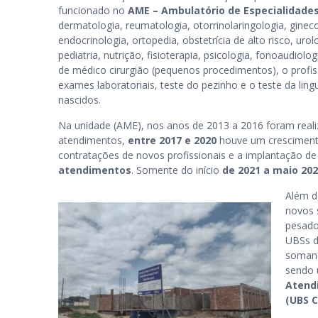
funcionado no
AME – Ambulatório de Especialidade
dermatologia, reumatologia, otorrinolaringologia, gineco
endocrinologia, ortopedia, obstetrícia de alto risco, urolo
pediatria, nutrição, fisioterapia, psicologia, fonoaudiolo
de médico cirurgião (pequenos procedimentos), o profiss
exames laboratoriais, teste do pezinho e o teste da lin
nascidos.
Na unidade (AME), nos anos de 2013 a 2016 foram real
atendimentos,
entre 2017 e 2020
houve um crescimento
contratações de novos profissionais e a implantação d
atendimentos
. Somente do início
de 2021 a maio 20
Além d
novos 
pesado
UBSs d
somand
sendo 
Atend
(UBS C