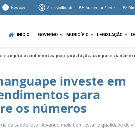
4
Rodapé
Acessibilidade
Aumentar Fonte
Dim
INÍCIO
GOVERNO
MUNICÍPIO
LEGISLAÇÃO
D
e e amplia atendimentos para população; compare os númer
manguape investe em
tendimentos para
e
re os números
ia da saúde local, levando mais bem-estar e qualidade de v