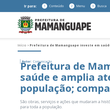
Ir para:
1
Conteúdo
2
Menu
3
Busca
Prefeitura
Início
Prefeitura de Mamanguape investe em saúd
de
Prefeitura de Ma
Autor:
Comunicação
saúde e amplia a
Mamanguap
população; compa
São obras, serviços e ações que mudaram a histór
–
para toda a população.