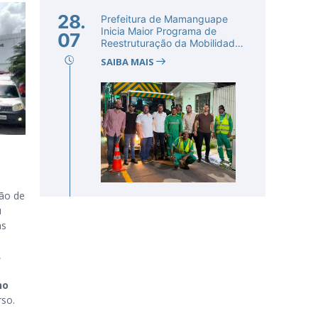
28.
Prefeitura de Mamanguape
Inicia Maior Programa de
07
Reestruturação da Mobilidade
Urba...
SAIBA MAIS
ção de
u
as
,
ho
so.