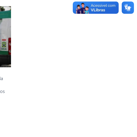
da
tos