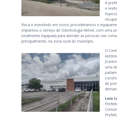
A pref
e revit
Especi
recupe
física e investindo em novos procedimentos e equipam
implantou o Serviço de Odontologia Móvel, com uma un
totalmente equipada para atender as pessoas nas comu
principalmente, na zona rural do município.
O Cent
Antôni
(Centr
uma da
parlam
constr
de pon
demand
Leia 
Prefei
Comuni
Prefei