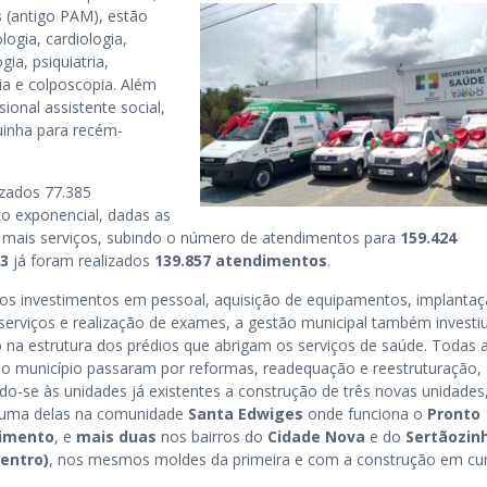
s
(antigo PAM), estão
logia, cardiologia,
gia, psiquiatria,
gia e colposcopia. Além
ional assistente social,
guinha para recém-
izados 77.385
 exponencial, dadas as
e mais serviços, subindo o número de atendimentos para
159.424
23
já foram realizados
139.857 atendimentos
.
os investimentos em pessoal, aquisição de equipamentos, implanta
serviços e realização de exames, a gestão municipal também investi
 na estrutura dos prédios que abrigam os serviços de saúde. Todas 
o município passaram por reformas, readequação e reestruturação,
o-se às unidades já existentes a construção de três novas unidades
uma delas na comunidade
Santa Edwiges
onde funciona o
Pronto
imento
, e
mais duas
nos bairros do
Cidade Nova
e do
Sertãozin
entro)
, nos mesmos moldes da primeira e com a construção em cur