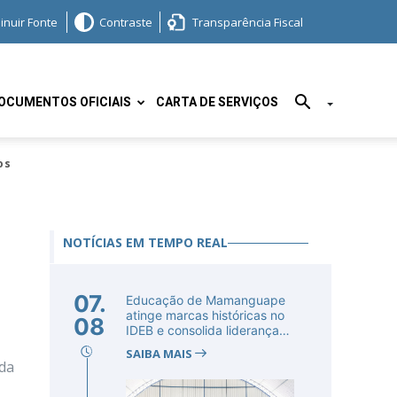
inuir Fonte
Contraste
Transparência Fiscal
OCUMENTOS OFICIAIS
CARTA DE SERVIÇOS
os
NOTÍCIAS EM TEMPO REAL
07.
Educação de Mamanguape
atinge marcas históricas no
08
IDEB e consolida liderança
no...
SAIBA MAIS
ida