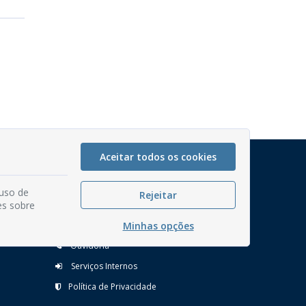
Aceitar todos os cookies
Mapa do Site
Perguntas frequentes
 uso de
Rejeitar
Manual de Navegação
es sobre
Glossário
Minhas opções
Ouvidoria
Serviços Internos
Política de Privacidade