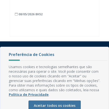
6 milhões
08/05/2026 8H52
Preferência de Cookies
Usamos cookies e tecnologias semelhantes que são
necessárias para operar o site. Você pode consentir com
o nosso uso de cookies clicando em "Aceitar" ou
Rua do Imperador, 78, Centro
gerenciar suas preferências clicando em “Minhas opções”.
CEP: 58.280-000 - Mamanguape/PB
Para obter mais informações sobre os tipos de cookies,
Fone: (83) 3292-2246
como utilizamos e quais dados são coletados, leia nossa
Email: comunicacao@mamanguape.pb.gov.br
Política de Privacidade
.
Expediente: Segunda à Sexta, das 08h às 13h
Aceitar todos os cookies
Mapa do Site