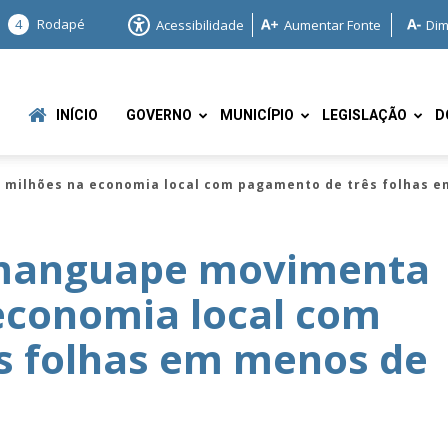
4
Rodapé
Acessibilidade
Aumentar Fonte
Dim
INÍCIO
GOVERNO
MUNICÍPIO
LEGISLAÇÃO
D
milhões na economia local com pagamento de três folhas e
amanguape movimenta
economia local com
e
s folhas em menos de