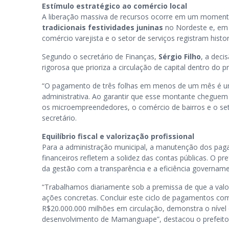
Estímulo estratégico ao comércio local
A liberação massiva de recursos ocorre em um momento
tradicionais festividades juninas
no Nordeste e, em
comércio varejista e o setor de serviços registram his
Segundo o secretário de Finanças,
Sérgio Filho
, a deci
rigorosa que prioriza a circulação de capital dentro do p
“O pagamento de três folhas em menos de um mês é um
administrativa. Ao garantir que esse montante cheguem
os microempreendedores, o comércio de bairros e o set
secretário.
Equilíbrio fiscal e valorização profissional
Para a administração municipal, a manutenção dos pa
financeiros refletem a solidez das contas públicas. O pr
da gestão com a transparência e a eficiência govername
“Trabalhamos diariamente sob a premissa de que a val
ações concretas. Concluir este ciclo de pagamentos co
R$20.000.000 milhões em circulação, demonstra o nível
desenvolvimento de Mamanguape”, destacou o prefeito