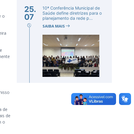
25.
10ª Conferência Municipal de
Saúde define diretrizes para o
07
e o
planejamento da rede p...
SAIBA MAIS
eira
e
mente
misso
a de
ais de
m o