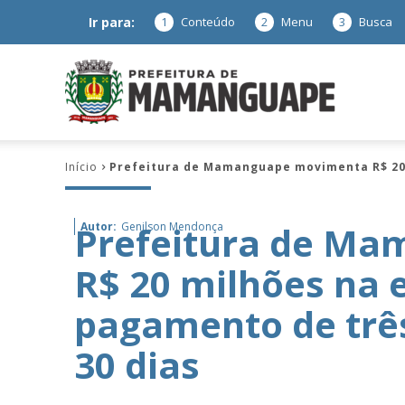
Ir para:
1
Conteúdo
2
Menu
3
Busca
Prefeitura
Início
Prefeitura de Mamanguape movimenta R$ 20 
de
Prefeitura de M
Autor:
Genilson Mendonça
R$ 20 milhões na 
Mamanguap
pagamento de trê
30 dias
–