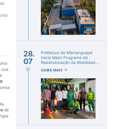
ras
ante
28.
Prefeitura de Mamanguape
Inicia Maior Programa de
07
Reestruturação da Mobilidade
 uma
Urba...
e sua
SAIBA MAIS
l
30
nomia
da,
io
de
empla