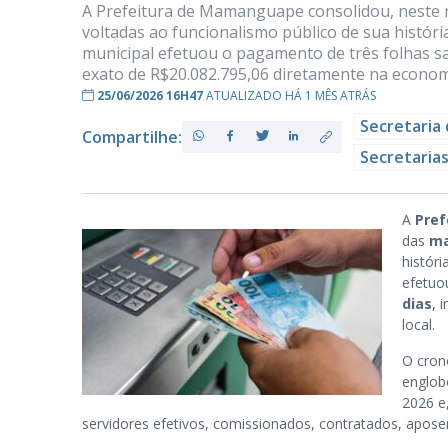
A Prefeitura de Mamanguape consolidou, neste 
voltadas ao funcionalismo público de sua história
municipal efetuou o pagamento de três folhas sal
exato de R$20.082.795,06 diretamente na econom
PB
25/06/2026 16H47
ATUALIZADO HÁ 1 MÊS ATRÁS
Secretaria
Compartilhe:
Secretarias
A
Pre
das
ma
histór
efetuo
dias
, 
local.
O cron
englob
2026 e,
servidores efetivos, comissionados, contratados, apose