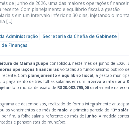
mês de junho de 2026, uma das maiores operações financei
 recente. Com planejamento e equilíbrio fiscal, a gestão
ariais em um intervalo inferior a 30 dias, injetando o mont
ia […]
 da Administração
Secretaria da Chefia de Gabinete
 de Finanças
feitura de Mamanguape
consolidou, neste mês de junho de 2026,
iores operações financeiras
voltadas ao funcionalismo público d
ia recente. Com
planejamento
e
equilíbrio fiscal
, a gestão municipa
u o pagamento de três folhas salariais em um
intervalo inferior a 
injetando o montante exato de
R$20.082.795,06
diretamente na eco
ograma de desembolsos, realizado de forma integralmente antecipa
ou os vencimentos do mês de
maio
, a primeira parcela do
13º salár
 por fim, a folha salarial referente ao mês de
junho
. A medida cont
ntados e pensionistas do município.