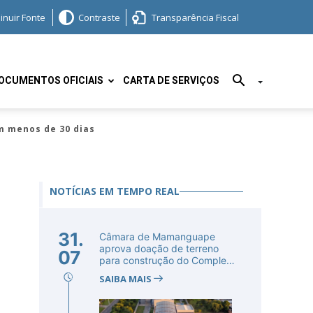
inuir Fonte
Contraste
Transparência Fiscal
OCUMENTOS OFICIAIS
CARTA DE SERVIÇOS
m menos de 30 dias
NOTÍCIAS EM TEMPO REAL
31.
Câmara de Mamanguape
aprova doação de terreno
07
para construção do Complexo
Educac...
SAIBA MAIS