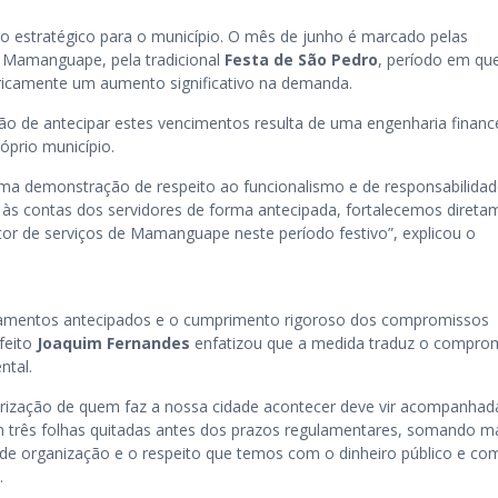
 estratégico para o município. O mês de junho é marcado pelas
 Mamanguape, pela tradicional
Festa de São Pedro
, período em qu
toricamente um aumento significativo na demanda.
são de antecipar estes vencimentos resulta de uma engenharia financ
róprio município.
a demonstração de respeito ao funcionalismo e de responsabilidad
 às contas dos servidores de forma antecipada, fortalecemos direta
or de serviços de Mamanguape neste período festivo”, explicou o
gamentos antecipados e o cumprimento rigoroso dos compromissos
efeito
Joaquim Fernandes
enfatizou que a medida traduz o compro
ntal.
orização de quem faz a nossa cidade acontecer deve vir acompanhad
m três folhas quitadas antes dos prazos regulamentares, somando m
 de organização e o respeito que temos com o dinheiro público e co
.