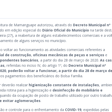
eitura de Mamanguape autorizou, através do
Decreto Municipal nº
ado em edição especial do
Diário Oficial do Município
na tarde dest
eira (27), a reabertura de alguns estabelecimentos comerciais e a vol
namento de alguns serviços no município.
o voltar ao funcionamento as atividades comerciais referentes a
ial de construção
,
oficinas mecânicas de peças e serviços
e
spondentes bancários
, a partir do dia 28 de março de 2020.
As cas
cas
, referidas no inciso IV, do artigo 1º, do
Decreto Municipal nº
2020
,
poderão voltar a funcionar, a partir do dia 28 de março d
 os pagamentos dos beneficiários do Bolsa Família.
 deverão realizar
higienização constante de instalações
, ambie
nida rotina para a higienização e
desinfecção do mobiliário e
quando da ocupação de posto de trabalho utilizado por outro trabalh
 e evitar aglomerações
.
ão e controle para o enfrentamento da
COVID-19
, expedidas pelas