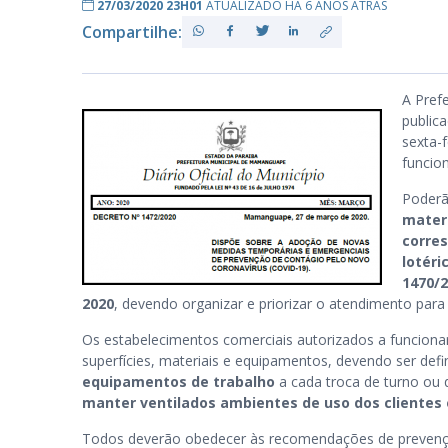
27/03/2020 23H01
ATUALIZADO HÁ 6 ANOS ATRÁS
Compartilhe:
PB
A Pref
public
sexta-f
funcio
Poderã
mater
corre
lotéri
1470/
2020
, devendo organizar e priorizar o atendimento para
Os estabelecimentos comerciais autorizados a funcionar
superfícies, materiais e equipamentos, devendo ser defi
equipamentos de trabalho
a cada troca de turno ou 
manter ventilados ambientes de uso dos clientes
Todos deverão obedecer às recomendações de prevenç