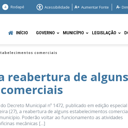
4
Rodapé
Acessibilidade
Aumentar Fonte
Dim
INÍCIO
GOVERNO
MUNICÍPIO
LEGISLAÇÃO
D
stabelecimentos comerciais
za reabertura de algun
 comerciais
e
do Decreto Municipal nº 1472, publicado em edição especial
feira (27), a reabertura de alguns estabelecimentos comercia
município. Poderão voltar ao funcionamento as atividades
oficinas mecânicas […]