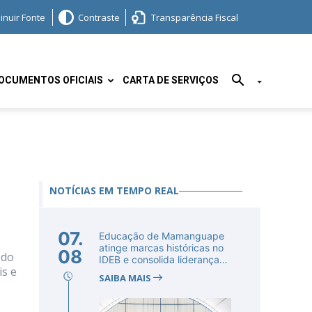
inuir Fonte
Contraste
Transparência Fiscal
OCUMENTOS OFICIAIS
CARTA DE SERVIÇOS
s
NOTÍCIAS EM TEMPO REAL
07.
Educação de Mamanguape
atinge marcas históricas no
08
 do
IDEB e consolida liderança
is e
no...
SAIBA MAIS