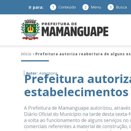
Ir para:
1
Conteúdo
2
Menu
3
Busca
Prefeitura
Início
Prefeitura autoriza reabertura de alguns e
de
Prefeitura autori
Autor:
Assessoria
estabelecimentos
Mamanguap
A Prefeitura de Mamanguape autorizou, através 
Diário Oficial do Município na tarde desta sexta-
a volta ao funcionamento de alguns serviços no 
–
comerciais referentes a material de construção, 