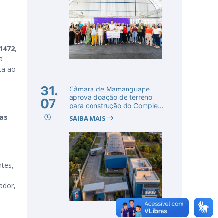
 1472
,
a
ta ao
31.
Câmara de Mamanguape
aprova doação de terreno
07
para construção do Complexo
Educac...
as
SAIBA MAIS
e
ntes,
ador,