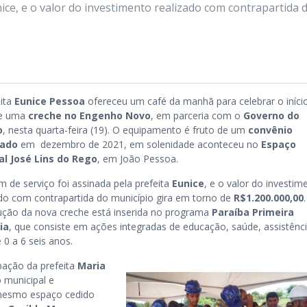
nice, e o valor do investimento realizado com contrapartida 
eita
Eunice Pessoa
ofereceu um café da manhã para celebrar o iníci
de uma
creche no Engenho Novo
, em parceria com o
Governo do
o
, nesta quarta-feira (19). O equipamento é fruto de um
convênio
rado
em dezembro de 2021, em solenidade aconteceu no
Espaço
al José Lins do Rego
, em João Pessoa.
m de serviço foi assinada pela prefeita
Eunice
, e o valor do investim
ado com contrapartida do município gira em torno de
R$1.200.000,00
ução da nova creche está inserida no programa
Paraíba Primeira
ia
, que consiste em ações integradas de educação, saúde, assistênc
 0 a 6 seis anos.
pação da prefeita
Maria
 municipal e
 mesmo espaço cedido