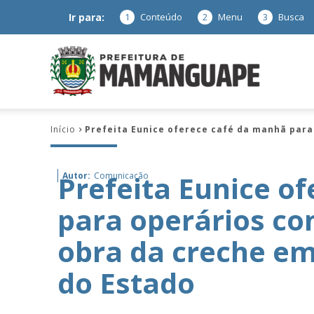
Ir para:
1
Conteúdo
2
Menu
3
Busca
Prefeitura
Início
Prefeita Eunice oferece café da manhã para
de
Prefeita Eunice o
Autor:
Comunicação
para operários co
Mamanguap
obra da creche e
do Estado
–