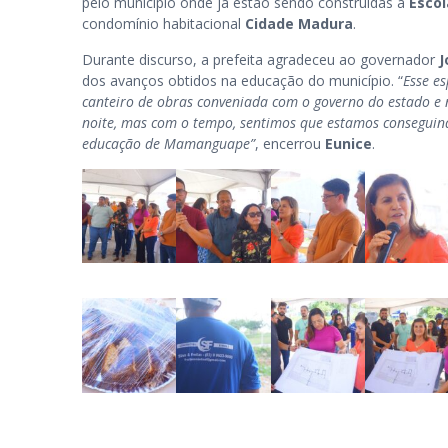
pelo município onde já estão sendo construídas a
Esco
condomínio habitacional
Cidade Madura
.
Durante discurso, a prefeita agradeceu ao governador
J
dos avanços obtidos na educação do município. “
Esse e
canteiro de obras conveniada com o governo do estado e 
noite, mas com o tempo, sentimos que estamos conseguind
educação de Mamanguape”
, encerrou
Eunice
.