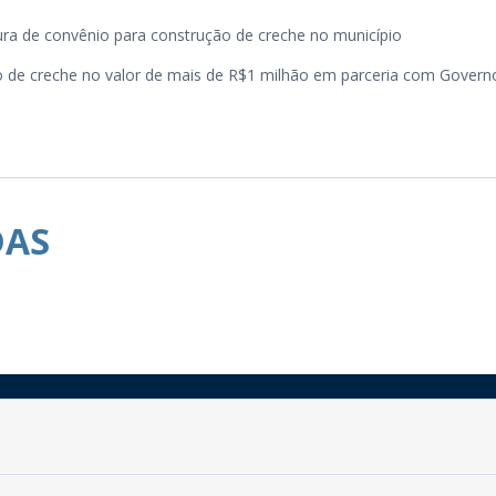
tura de convênio para construção de creche no município
ão de creche no valor de mais de R$1 milhão em parceria com Govern
DAS
Rua do Imperador, 78, Centro
CEP: 58.280-000 - Mamanguape/PB