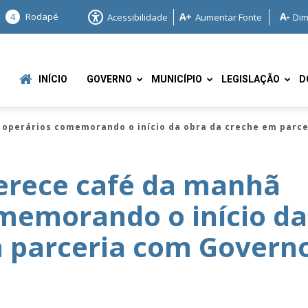
4
Rodapé
Acessibilidade
Aumentar Fonte
Dim
INÍCIO
GOVERNO
MUNICÍPIO
LEGISLAÇÃO
D
 operários comemorando o início da obra da creche em parc
ferece café da manhã
memorando o início da
e
m parceria com Govern