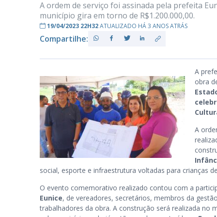
A ordem de serviço foi assinada pela prefeita Eu
município gira em torno de R$1.200.000,00.
19/04/2023 22H32
ATUALIZADO HÁ 3 ANOS ATRÁS
PB
Compartilhe:
A pref
obra 
Estad
celeb
Cultur
A orde
realiz
constr
Infânc
social, esporte e infraestrutura voltadas para crianças de
O evento comemorativo realizado contou com a partici
Eunice
, de vereadores, secretários, membros da gestão
trabalhadores da obra. A construção será realizada no