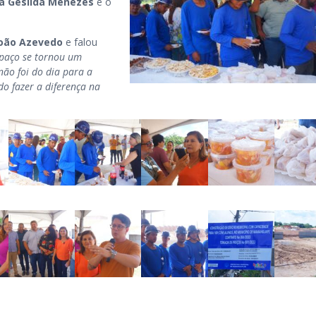
la Gesilda Menezes
e o
oão Azevedo
e falou
spaço se tornou um
não foi do dia para a
o fazer a diferença na