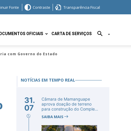
inuir Fonte
Contraste
Transparência Fiscal
OCUMENTOS OFICIAIS
CARTA DE SERVIÇOS
eria com Governo do Estado
NOTÍCIAS EM TEMPO REAL
31.
Câmara de Mamanguape
o
aprova doação de terreno
07
para construção do Complexo
Educac...
SAIBA MAIS