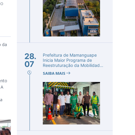
do
o da
28.
Prefeitura de Mamanguape
Inicia Maior Programa de
07
Reestruturação da Mobilidade
Urba...
SAIBA MAIS
ento
. A
ia