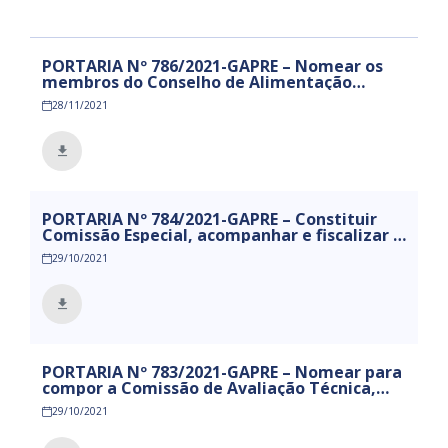
PORTARIA Nº 786/2021-GAPRE – Nomear os
membros do Conselho de Alimentação
Escolar – CAE do município de
28/11/2021
Mamanguape/PB, para o quadriênio de
28/11/2021 a 27/11/2025.
PORTARIA Nº 784/2021-GAPRE – Constituir
Comissão Especial, acompanhar e fiscalizar a
execução dos recursos remanescentes da Lei
29/10/2021
Aldir Blanc.
PORTARIA Nº 783/2021-GAPRE – Nomear para
compor a Comissão de Avaliação Técnica,
com a finalidade de analisar e selecionar os
29/10/2021
projetos de fomento e premiações previstos
no inciso I, do art. 2º do Decreto nº 1605/2021.