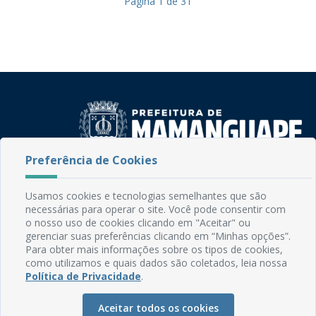
Página
1
de
31
Preferência de Cookies
Rua do Imperador, 78, Centro
CEP: 58.280-000 - Mamanguape/PB
Usamos cookies e tecnologias semelhantes que são
Fone: (83) 3292-2246
necessárias para operar o site. Você pode consentir com
Email: comunicacao@mamanguape.pb.gov.br
o nosso uso de cookies clicando em "Aceitar" ou
gerenciar suas preferências clicando em “Minhas opções”.
Expediente: Segunda à Sexta, das 08h às 13h
Para obter mais informações sobre os tipos de cookies,
como utilizamos e quais dados são coletados, leia nossa
Mapa do Site
Política de Privacidade
.
Perguntas frequentes
Aceitar todos os cookies
Manual de Navegação