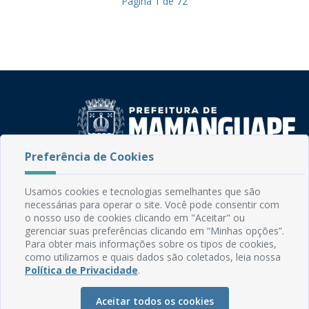
Página
1
de
72
Preferência de Cookies
Rua do Imperador, 78, Centro
CEP: 58.280-000 - Mamanguape/PB
Usamos cookies e tecnologias semelhantes que são
Fone: (83) 3292-2246
necessárias para operar o site. Você pode consentir com
Email: comunicacao@mamanguape.pb.gov.br
o nosso uso de cookies clicando em "Aceitar" ou
gerenciar suas preferências clicando em “Minhas opções”.
Expediente: Segunda à Sexta, das 08h às 13h
Para obter mais informações sobre os tipos de cookies,
como utilizamos e quais dados são coletados, leia nossa
Mapa do Site
Política de Privacidade
.
Perguntas frequentes
Aceitar todos os cookies
Manual de Navegação