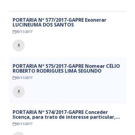
PORTARIA Nº 577/2017-GAPRE Exonerar
LUCINEUMA DOS SANTOS
30/11/2017
PORTARIA Nº 575/2017-GAPRE Nomear CÉLIO
ROBERTO RODRIGUES LIMA SEGUNDO
30/11/2017
PORTARIA Nº 574/2017-GAPRE Conceder
licença, para trato de interesse particular,
pelo prazo de 01 (um) ano, ao servidor
30/11/2017
RICARDO LUIZ SANTOS DA SILVA