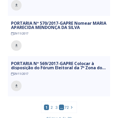
PORTARIA Nº 570/2017-GAPRE Nomear MARIA
APARECIDA MENDONÇA DA SILVA
29/11/2017
PORTARIA Nº 569/2017-GAPRE Colocar à
disposição do Fórum Eleitoral da 7ª Zona do
Município de Mamanguape, a servidora
29/11/2017
DILMA CRISTINA COUTINHO DE SOUZA
1
2
3
…
72