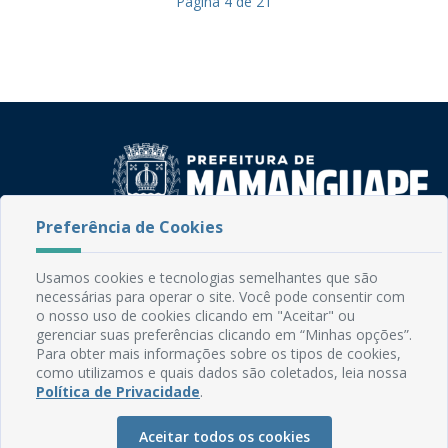
Página
4
de
21
Preferência de Cookies
Rua do Imperador, 78, Centro
CEP: 58.280-000 - Mamanguape/PB
Usamos cookies e tecnologias semelhantes que são
Fone: (83) 3292-2246
necessárias para operar o site. Você pode consentir com
Email: comunicacao@mamanguape.pb.gov.br
o nosso uso de cookies clicando em "Aceitar" ou
gerenciar suas preferências clicando em “Minhas opções”.
Expediente: Segunda à Sexta, das 08h às 13h
Para obter mais informações sobre os tipos de cookies,
como utilizamos e quais dados são coletados, leia nossa
Mapa do Site
Política de Privacidade
.
Perguntas frequentes
Aceitar todos os cookies
Manual de Navegação