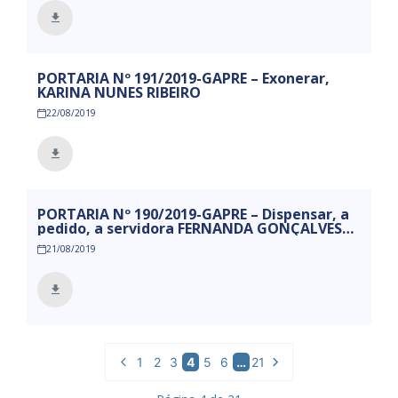
PORTARIA Nº 191/2019-GAPRE – Exonerar,
KARINA NUNES RIBEIRO
22/08/2019
PORTARIA Nº 190/2019-GAPRE – Dispensar, a
pedido, a servidora FERNANDA GONÇALVES
DA SILVA
21/08/2019
1
2
3
4
5
6
…
21