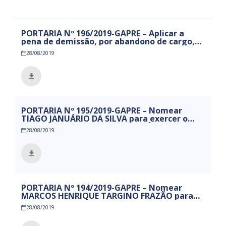
PORTARIA Nº 196/2019-GAPRE – Aplicar a
pena de demissão, por abandono de cargo,
ao servidor WELINGTON DE PAIVA
28/08/2019
PORTARIA Nº 195/2019-GAPRE – Nomear
TIAGO JANUÁRIO DA SILVA para exercer o
cargo efetivo de AGENTE DE TRÂNSITO
28/08/2019
PORTARIA Nº 194/2019-GAPRE – Nomear
MARCOS HENRIQUE TARGINO FRAZÃO para
exercer o cargo efetivo de AGENTE DE
28/08/2019
TRÂNSITO