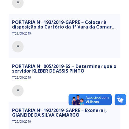
PORTARIA Nº 193/2019-GAPRE – Colocar à
disposição do Cartório da 1ª Vara da Comarca
de Mamanguape, o servidor WANDICK
28/08/2019
LEITÃO DE SOUZA
PORTARIA Nº 005/2019-SS – Determinar que o
servidor KLEBER DE ASSIS PINTO
26/08/2019
PORTARIA Nº 192/2019-GAPRE – Exonerar,
GIANEIDE DA SILVA CAMARGO
22/08/2019