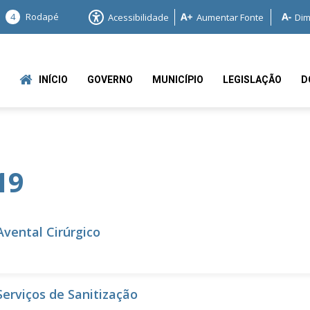
4
Rodapé
Acessibilidade
Aumentar Fonte
Dim
INÍCIO
GOVERNO
MUNICÍPIO
LEGISLAÇÃO
D
19
e
Avental Cirúrgico
Serviços de Sanitização