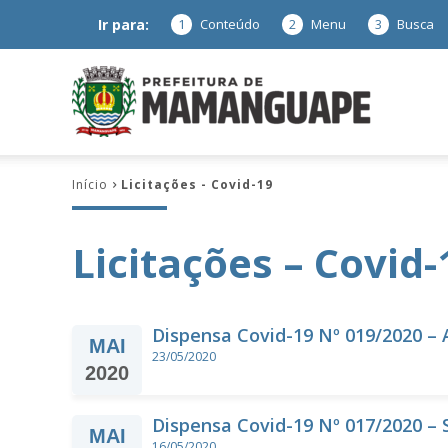
Ir para:
1
Conteúdo
2
Menu
3
Busca
Prefeitura
Início
Licitações - Covid-19
de
Licitações – Covid-
Mamanguap
Dispensa Covid-19 Nº 019/2020 – 
MAI
23/05/2020
2020
–
Dispensa Covid-19 Nº 017/2020 – 
MAI
16/05/2020