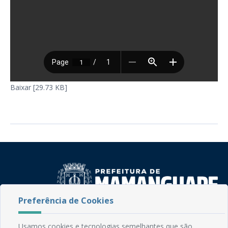
Baixar [29.73 KB]
Preferência de Cookies
Rua do Imperador, 78, Centro
Usamos cookies e tecnologias semelhantes que são
CEP: 58.280-000 - Mamanguape/PB