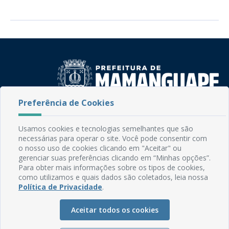
Preferência de Cookies
Rua do Imperador, 78, Centro
CEP: 58.280-000 - Mamanguape/PB
Usamos cookies e tecnologias semelhantes que são
Fone: (83) 3292-2246
necessárias para operar o site. Você pode consentir com
Email: comunicacao@mamanguape.pb.gov.br
o nosso uso de cookies clicando em "Aceitar" ou
Expediente: Segunda à Sexta, das 08h às 13h
gerenciar suas preferências clicando em “Minhas opções”.
Para obter mais informações sobre os tipos de cookies,
como utilizamos e quais dados são coletados, leia nossa
Mapa do Site
Política de Privacidade
.
Perguntas frequentes
Aceitar todos os cookies
Manual de Navegação
Glossário