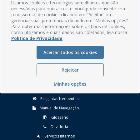
Usamos cookies e tecnologias semelhantes que são
necessárias para operar o site. Você pode consentir com
o nosso uso de cookies clicando em "Aceitar" ou
gerenciar suas preferências clicando em “Minhas opções”.
Para obter mais informações sobre os tipos de cookies,
como utilizamos e quais dados são coletados, leia nossa
Política de Privacidade
.
Rua do Imperador, 78, Centro
Aceitar todos os cookies
CEP: 58.280-000 - Mamanguape/PB
Fone: (83) 3292-2246
Email: comunicacao@mamanguape.pb.gov.br
Rejeitar
Expediente: Segunda à Sexta, das 08h às 13h
Minhas opções
Mapa do Site
Perguntas frequentes
Manual de Navegação
Glossário
Ouvidoria
Serviços Internos