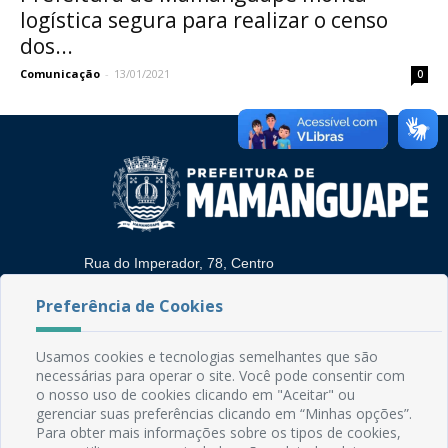
logística segura para realizar o censo
dos...
Comunicação
-
13/01/2021
0
Rua do Imperador, 78, Centro
CEP: 58.280-000 - Mamanguape/PB
Preferência de Cookies
Fone: (83) 3292-2246
Email: comunicacao@mamanguape.pb.gov.br
Expediente: Segunda à Sexta, das 08h às 13h
Usamos cookies e tecnologias semelhantes que são
necessárias para operar o site. Você pode consentir com
Mapa do Site
o nosso uso de cookies clicando em "Aceitar" ou
gerenciar suas preferências clicando em “Minhas opções”.
Perguntas frequentes
Para obter mais informações sobre os tipos de cookies,