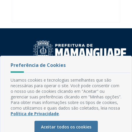
Preferência de Cookies
Rua do Imperador, 78, Centro
CEP: 58.280-000 - Mamanguape/PB
Usamos cookies e tecnologias semelhantes que são
Fone: (83) 3292-2246
necessárias para operar o site. Você pode consentir com
Email: comunicacao@mamanguape.pb.gov.br
o nosso uso de cookies clicando em "Aceitar" ou
gerenciar suas preferências clicando em “Minhas opções”.
Expediente: Segunda à Sexta, das 08h às 13h
Para obter mais informações sobre os tipos de cookies,
como utilizamos e quais dados são coletados, leia nossa
Mapa do Site
Política de Privacidade
.
Perguntas frequentes
Aceitar todos os cookies
Manual de Navegação