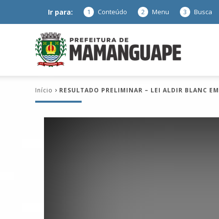
Ir para:
1
Conteúdo
2
Menu
3
Busca
Prefeitura
Início
RESULTADO PRELIMINAR – LEI ALDIR BLANC 
de
Mamanguap
–