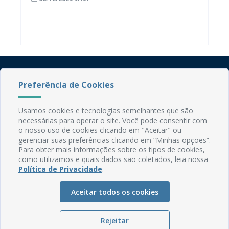
Preferência de Cookies
Usamos cookies e tecnologias semelhantes que são
necessárias para operar o site. Você pode consentir com
o nosso uso de cookies clicando em "Aceitar" ou
Rua do Imperador, 78, Centro
gerenciar suas preferências clicando em “Minhas opções”.
CEP: 58.280-000 - Mamanguape/PB
Para obter mais informações sobre os tipos de cookies,
Fone: (83) 3292-2246
como utilizamos e quais dados são coletados, leia nossa
Email: comunicacao@mamanguape.pb.gov.br
Política de Privacidade
.
Expediente: Segunda à Sexta, das 08h às 13h
Aceitar todos os cookies
Mapa do Site
Perguntas frequentes
Rejeitar
Manual de Navegação