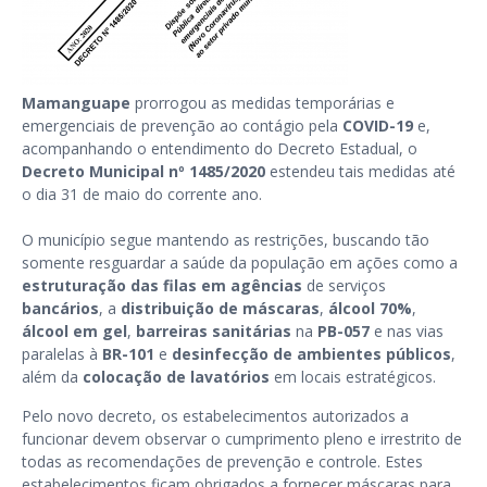
Mamanguape
prorrogou as medidas temporárias e
emergenciais de prevenção ao contágio pela
COVID-19
e,
acompanhando o entendimento do Decreto Estadual, o
Decreto Municipal nº 1485/2020
estendeu tais medidas até
o dia 31 de maio do corrente ano.
O município segue mantendo as restrições, buscando tão
somente resguardar a saúde da população em ações como a
estruturação das filas em agências
de serviços
bancários
, a
distribuição de máscaras
,
álcool 70%
,
álcool em gel
,
barreiras sanitárias
na
PB-057
e nas vias
paralelas à
BR-101
e
desinfecção de ambientes públicos
,
além da
colocação de lavatórios
em locais estratégicos.
Pelo novo decreto, os estabelecimentos autorizados a
funcionar devem observar o cumprimento pleno e irrestrito de
todas as recomendações de prevenção e controle. Estes
estabelecimentos ficam obrigados a fornecer máscaras para