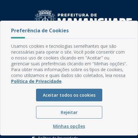
Preferência de Cookies
Rua do Imperador, 78, Centro
Usamos cookies e tecnologias semelhantes que são
CEP: 58.280-000 - Mamanguape/PB
necessárias para operar o site. Você pode consentir com
Fone: (83) 3292-2246
o nosso uso de cookies clicando em "Aceitar" ou
Email: comunicacao@mamanguape.pb.gov.br
gerenciar suas preferências clicando em “Minhas opções”.
Expediente: Segunda à Sexta, das 08h às 13h
Para obter mais informações sobre os tipos de cookies,
como utilizamos e quais dados são coletados, leia nossa
Política de Privacidade
.
Mapa do Site
Perguntas frequentes
Aceitar todos os cookies
Manual de Navegação
Glossário
Rejeitar
Ouvidoria
Minhas opções
Serviços Internos