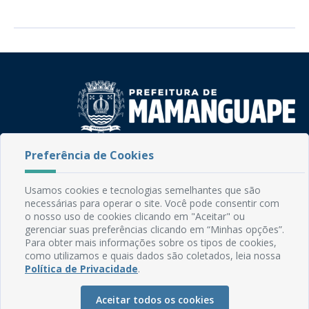
Preferência de Cookies
Rua do Imperador, 78, Centro
CEP: 58.280-000 - Mamanguape/PB
Fone: (83) 3292-2246
Usamos cookies e tecnologias semelhantes que são
Email: comunicacao@mamanguape.pb.gov.br
necessárias para operar o site. Você pode consentir com
Expediente: Segunda à Sexta, das 08h às 13h
o nosso uso de cookies clicando em "Aceitar" ou
gerenciar suas preferências clicando em “Minhas opções”.
Para obter mais informações sobre os tipos de cookies,
Mapa do Site
como utilizamos e quais dados são coletados, leia nossa
Perguntas frequentes
Política de Privacidade
.
Manual de Navegação
Aceitar todos os cookies
Glossário