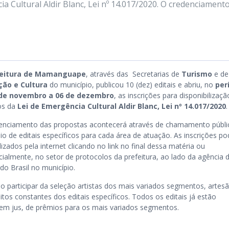
ia Cultural Aldir Blanc, Lei nº 14.017/2020. O credenciament
feitura de Mamanguape
, através das Secretarias de
Turismo
e de
ção e Cultura
do município, publicou 10 (dez) editais e abriu, no
per
 de novembro a 06 de dezembro
, as inscrições para disponibilizaç
os da
Lei de Emergência Cultural Aldir Blanc, Lei nº 14.017/2020
.
enciamento das propostas acontecerá através de chamamento públi
io de editais específicos para cada área de atuação. As inscrições p
lizados pela internet clicando no link no final dessa matéria ou
cialmente, no setor de protocolos da prefeitura, ao lado da agência 
do Brasil no município.
o participar da seleção artistas dos mais variados segmentos, artesã
itos constantes dos editais específicos. Todos os editais já estão
erem jus, de prêmios para os mais variados segmentos.