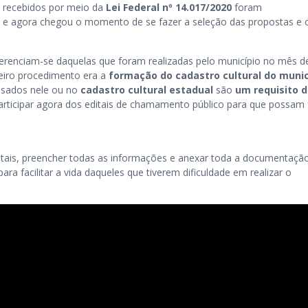
s recebidos por meio da
Lei Federal nº 14.017/2020
foram
e agora chegou o momento de se fazer a seleção das propostas e 
ferenciam-se daquelas que foram realizadas pelo município no mês d
meiro procedimento era a
formação do cadastro cultural do munic
ssados nele ou no
cadastro cultural estadual
são
um requisito da
 participar agora dos editais de chamamento público para que possam 
ditais, preencher todas as informações e anexar toda a documentaçã
ara facilitar a vida daqueles que tiverem dificuldade em realizar o