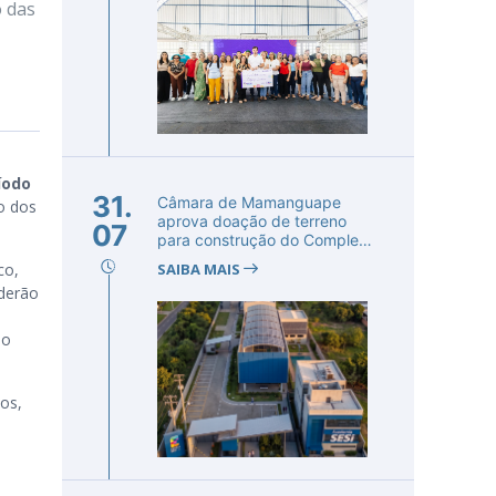
o das
íodo
31.
Câmara de Mamanguape
ão dos
aprova doação de terreno
07
para construção do Complexo
Educac...
co,
SAIBA MAIS
oderão
do
os,