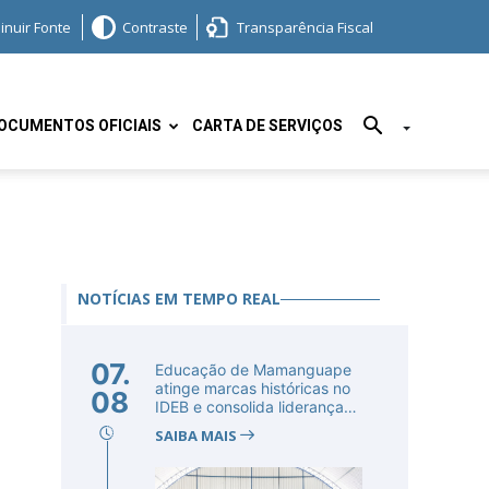
inuir Fonte
Contraste
Transparência Fiscal
OCUMENTOS OFICIAIS
CARTA DE SERVIÇOS
NOTÍCIAS EM TEMPO REAL
07.
Educação de Mamanguape
atinge marcas históricas no
08
IDEB e consolida liderança
no...
SAIBA MAIS