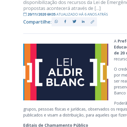
disponibilização dos recursos da Lei de Emergênc
propostas acontecerá através de […]
20/11/2020 6H35
ATUALIZADO HÁ 6 ANOS ATRÁS
Compartilhe:
PB
A
Pre
Educa
de 20
recurs
O cred
por me
ser rea
presen
Banco 
Poderã
grupos, pessoas físicas e jurídicas, observados os requis
publicados e visam a distribuição, para aqueles que fiz
Editais de Chamamento Público