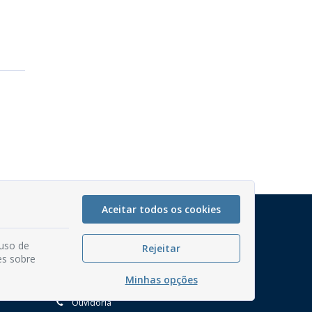
Aceitar todos os cookies
Mapa do Site
Perguntas frequentes
 uso de
Rejeitar
es sobre
Manual de Navegação
Minhas opções
Glossário
Ouvidoria