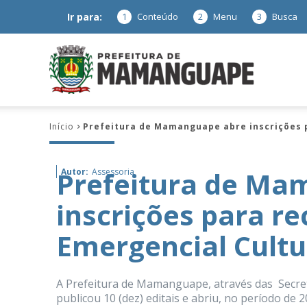
Ir para:
1
Conteúdo
2
Menu
3
Busca
Prefeitura
Início
Prefeitura de Mamanguape abre inscrições p
de
Prefeitura de Ma
Autor:
Assessoria
inscrições para re
Mamanguap
Emergencial Cultu
A Prefeitura de Mamanguape, através das Secret
–
publicou 10 (dez) editais e abriu, no período de