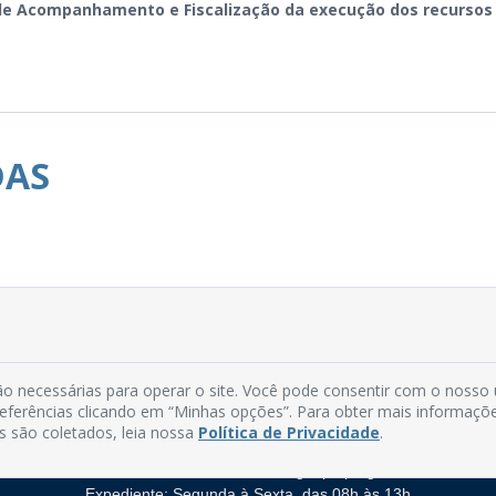
o de Acompanhamento e Fiscalização da execução dos recursos
DAS
o necessárias para operar o site. Você pode consentir com o nosso
Rua do Imperador, 78, Centro
preferências clicando em “Minhas opções”. Para obter mais informaçõ
CEP: 58.280-000 - Mamanguape/PB
s são coletados, leia nossa
Política de Privacidade
.
Fone: (83) 3292-2246
Email: comunicacao@mamanguape.pb.gov.br
Expediente: Segunda à Sexta, das 08h às 13h