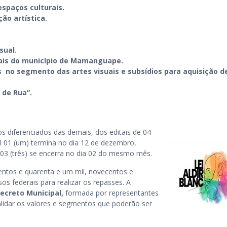
espaços culturais.
ão artística.
isual.
urais do município de Mamanguape.
as no segmento das artes visuais e subsídios para aquisição d
 de Rua”.
os diferenciados das demais, dos editais de 04
al 01 (um) termina no dia 12 de dezembro,
 03 (três) se encerra no dia 02 do mesmo mês.
entos e quarenta e um mil, novecentos e
sos federais para realizar os repasses. A
ecreto Municipal
,
formada por representantes
 validar os valores e segmentos que poderão ser