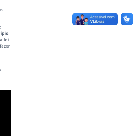
os
e
ípio
.
 lei
fazer
o