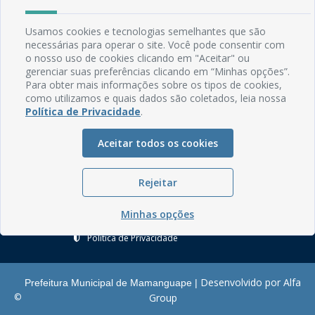
Rua do Imperador, 78, Centro
Usamos cookies e tecnologias semelhantes que são
CEP: 58.280-000 - Mamanguape/PB
necessárias para operar o site. Você pode consentir com
Fone: (83) 3292-2246
o nosso uso de cookies clicando em "Aceitar" ou
Email: comunicacao@mamanguape.pb.gov.br
gerenciar suas preferências clicando em “Minhas opções”.
Expediente: Segunda à Sexta, das 08h às 13h
Para obter mais informações sobre os tipos de cookies,
como utilizamos e quais dados são coletados, leia nossa
Política de Privacidade
.
Mapa do Site
Perguntas frequentes
Aceitar todos os cookies
Manual de Navegação
Glossário
Rejeitar
Ouvidoria
Minhas opções
Serviços Internos
Política de Privacidade
Desenvolvido por Alfa
Prefeitura Municipal de Mamanguape |
©
Group