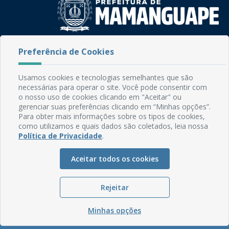
Rua do Imperador, 78, Centro
Preferência de Cookies
CEP: 58.280-000 - Mamanguape/PB
Fone: (83) 3292-2246
Usamos cookies e tecnologias semelhantes que são
Email: comunicacao@mamanguape.pb.gov.br
necessárias para operar o site. Você pode consentir com
Expediente: Segunda à Sexta, das 08h às 13h
o nosso uso de cookies clicando em "Aceitar" ou
gerenciar suas preferências clicando em “Minhas opções”.
Mapa do Site
Para obter mais informações sobre os tipos de cookies,
como utilizamos e quais dados são coletados, leia nossa
Perguntas frequentes
Política de Privacidade
.
Manual de Navegação
Aceitar todos os cookies
Glossário
Ouvidoria
Rejeitar
Serviços Internos
Política de Privacidade
Minhas opções