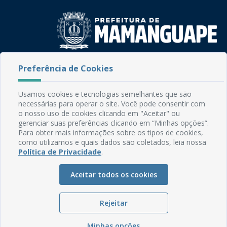
Rua do Imperador, 78, Centro
Preferência de Cookies
CEP: 58.280-000 - Mamanguape/PB
Fone: (83) 3292-2246
Usamos cookies e tecnologias semelhantes que são
Email: comunicacao@mamanguape.pb.gov.br
necessárias para operar o site. Você pode consentir com
Expediente: Segunda à Sexta, das 08h às 13h
o nosso uso de cookies clicando em "Aceitar" ou
gerenciar suas preferências clicando em “Minhas opções”.
Mapa do Site
Para obter mais informações sobre os tipos de cookies,
como utilizamos e quais dados são coletados, leia nossa
Perguntas frequentes
Política de Privacidade
.
Manual de Navegação
Aceitar todos os cookies
Glossário
Ouvidoria
Rejeitar
Serviços Internos
Política de Privacidade
Minhas opções