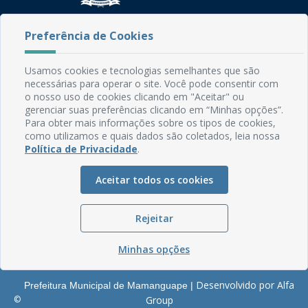
Rua do Imperador, 78, Centro
Preferência de Cookies
CEP: 58.280-000 - Mamanguape/PB
Fone: (83) 3292-2246
Usamos cookies e tecnologias semelhantes que são
Email: comunicacao@mamanguape.pb.gov.br
necessárias para operar o site. Você pode consentir com
Expediente: Segunda à Sexta, das 08h às 13h
o nosso uso de cookies clicando em "Aceitar" ou
gerenciar suas preferências clicando em “Minhas opções”.
Mapa do Site
Para obter mais informações sobre os tipos de cookies,
como utilizamos e quais dados são coletados, leia nossa
Perguntas frequentes
Política de Privacidade
.
Manual de Navegação
Aceitar todos os cookies
Glossário
Ouvidoria
Rejeitar
Serviços Internos
Política de Privacidade
Minhas opções
Desenvolvido por Alfa
Prefeitura Municipal de Mamanguape |
©
Group