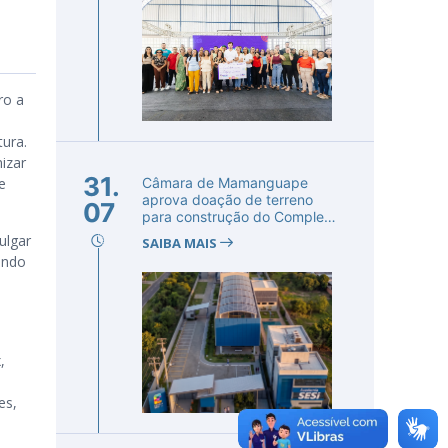
ro a
a
ura.
izar
31.
e
Câmara de Mamanguape
aprova doação de terreno
07
para construção do Complexo
Educac...
ulgar
SAIBA MAIS
ando
,
es,