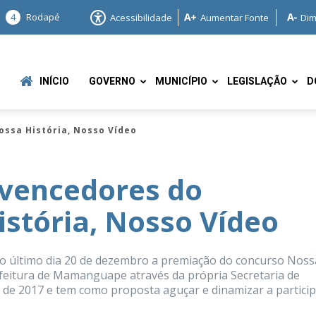
4
Rodapé
Acessibilidade
Aumentar Fonte
Dim
INÍCIO
GOVERNO
MUNICÍPIO
LEGISLAÇÃO
D
ssa História, Nosso Vídeo
 vencedores do
stória, Nosso Vídeo
e
 no último dia 20 de dezembro a premiação do concurso Noss
efeitura de Mamanguape através da própria Secretaria de
o de 2017 e tem como proposta aguçar e dinamizar a partici