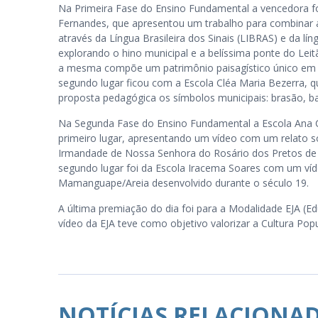
Na Primeira Fase do Ensino Fundamental a vencedora fo
Fernandes, que apresentou um trabalho para combinar at
através da Língua Brasileira dos Sinais (LIBRAS) e da lí
explorando o hino municipal e a belíssima ponte do Lei
a mesma compõe um patrimônio paisagístico único em 
segundo lugar ficou com a Escola Cléa Maria Bezerra, 
proposta pedagógica os símbolos municipais: brasão, ba
Na Segunda Fase do Ensino Fundamental a Escola Ana 
primeiro lugar, apresentando um vídeo com um relato so
Irmandade de Nossa Senhora do Rosário dos Pretos de
segundo lugar foi da Escola Iracema Soares com um víde
Mamanguape/Areia desenvolvido durante o século 19.
A última premiação do dia foi para a Modalidade EJA (E
vídeo da EJA teve como objetivo valorizar a Cultura Pop
NOTÍCIAS RELACIONA