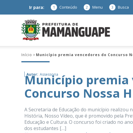
Ir para:
1
Conteúdo
2
Menu
3
Busca
Prefeitura
Início
Município premia vencedores do Concurso No
de
Município premia
Autor:
Assessoria
Concurso Nossa Hi
Mamanguap
A Secretaria de Educação do município realizou
História, Nosso Vídeo, que é promovido pela Pr
Educação e Cultura. O concurso foi criado no an
–
dos estudantes […]