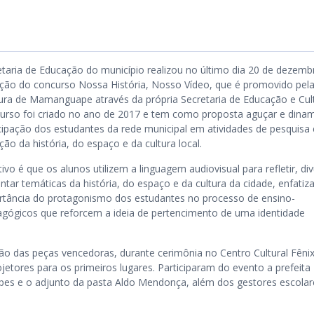
etaria de Educação do município realizou no último dia 20 de dezemb
ção do concurso Nossa História, Nosso Vídeo, que é promovido pel
tura de Mamanguape através da própria Secretaria de Educação e Cult
urso foi criado no ano de 2017 e tem como proposta aguçar e dinam
icipação dos estudantes da rede municipal em atividades de pesquisa 
ção da história, do espaço e da cultura local.
ivo é que os alunos utilizem a linguagem audiovisual para refletir, div
ntar temáticas da história, do espaço e da cultura da cidade, enfatiz
rtância do protagonismo dos estudantes no processo de ensino-
agógicos que reforcem a ideia de pertencimento de uma identidade
ão das peças vencedoras, durante cerimônia no Centro Cultural Fênix
etores para os primeiros lugares. Participaram do evento a prefeita
pes e o adjunto da pasta Aldo Mendonça, além dos gestores escolar