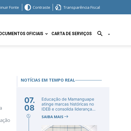
inuir Fonte
Contraste
Transparência Fiscal
OCUMENTOS OFICIAIS
CARTA DE SERVIÇOS
NOTÍCIAS EM TEMPO REAL
07.
Educação de Mamanguape
atinge marcas históricas no
08
a
IDEB e consolida liderança
no...
SAIBA MAIS
pação