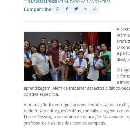
21/12/2018 7H23
ATUALIZADO HÁ 5 ANOS ATRÁS
Compartilhe:
PB
A Secr
premia
Prefei
O conc
a part
divulga
O objet
e fome
a impo
aprendizagem. Além de trabalhar aspectos didático-ped
coletiva específica.
A premiação foi entregue aos vencedores, após a exibiç
onde foram entregues troféus, medalhas, agendas e proj
Eunice Pessoa, o secretário de educação Maximiano Lo
professores e alunos das escolas campeãs.