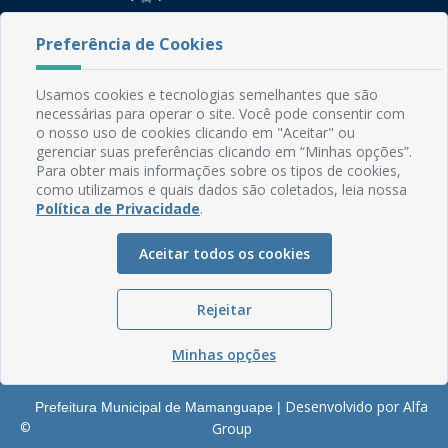
Rua do Imperador, 78, Centro
Preferência de Cookies
CEP: 58.280-000 - Mamanguape/PB
Fone: (83) 3292-2246
Usamos cookies e tecnologias semelhantes que são
Email: comunicacao@mamanguape.pb.gov.br
necessárias para operar o site. Você pode consentir com
Expediente: Segunda à Sexta, das 08h às 13h
o nosso uso de cookies clicando em "Aceitar" ou
gerenciar suas preferências clicando em “Minhas opções”.
Mapa do Site
Para obter mais informações sobre os tipos de cookies,
como utilizamos e quais dados são coletados, leia nossa
Perguntas frequentes
Política de Privacidade
.
Manual de Navegação
Aceitar todos os cookies
Glossário
Ouvidoria
Rejeitar
Serviços Internos
Política de Privacidade
Minhas opções
Desenvolvido por Alfa
Prefeitura Municipal de Mamanguape |
©
Group