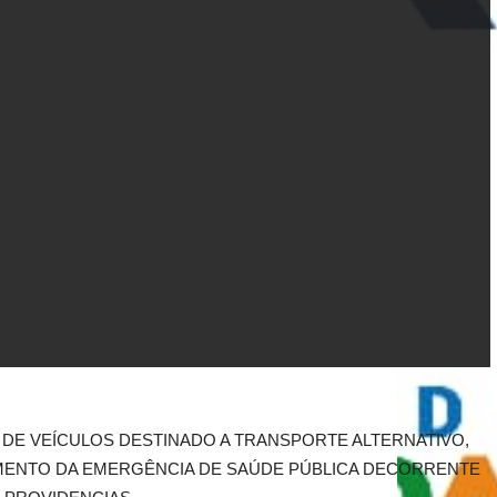
S DE VEÍCULOS DESTINADO A TRANSPORTE ALTERNATIVO,
AMENTO DA EMERGÊNCIA DE SAÚDE PÚBLICA DECORRENTE