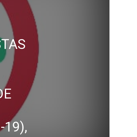
STAS
DE
19),