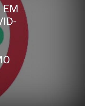
, EM
ID-
MO