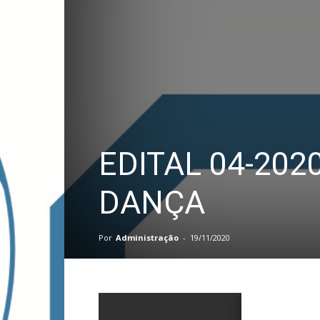
PB
EDITAL 04-202
DANÇA
Por
Administração
-
19/11/2020