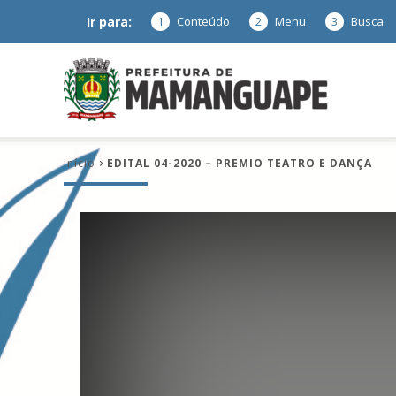
Ir para:
1
Conteúdo
2
Menu
3
Busca
Prefeitura
Início
EDITAL 04-2020 – PREMIO TEATRO E DANÇA
de
Mamanguap
–