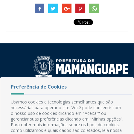
Preferência de Cookies
Rua do Imperador, 78, Centro
CEP: 58.280-000 - Mamanguape/PB
Fone: (83) 3292-2246
Usamos cookies e tecnologias semelhantes que são
Email: comunicacao@mamanguape.pb.gov.br
necessárias para operar o site. Você pode consentir com
Expediente: Segunda à Sexta, das 08h às 13h
o nosso uso de cookies clicando em "Aceitar" ou
gerenciar suas preferências clicando em “Minhas opções”.
Para obter mais informações sobre os tipos de cookies,
Mapa do Site
como utilizamos e quais dados são coletados, leia nossa