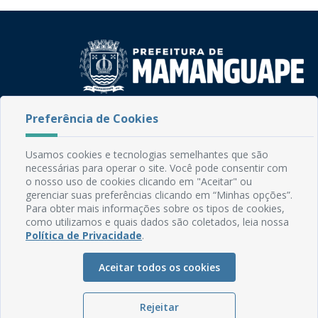
Rua do Imperador, 78, Centro
Preferência de Cookies
CEP: 58.280-000 - Mamanguape/PB
Fone: (83) 3292-2246
Usamos cookies e tecnologias semelhantes que são
Email: comunicacao@mamanguape.pb.gov.br
necessárias para operar o site. Você pode consentir com
Expediente: Segunda à Sexta, das 08h às 13h
o nosso uso de cookies clicando em "Aceitar" ou
gerenciar suas preferências clicando em “Minhas opções”.
Para obter mais informações sobre os tipos de cookies,
Mapa do Site
como utilizamos e quais dados são coletados, leia nossa
Perguntas frequentes
Política de Privacidade
.
Manual de Navegação
Aceitar todos os cookies
Glossário
Ouvidoria
Rejeitar
Serviços Internos