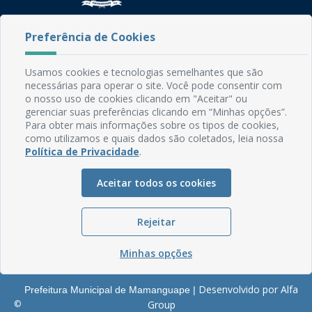
Rua do Imperador, 78, Centro
Preferência de Cookies
CEP: 58.280-000 - Mamanguape/PB
Fone: (83) 3292-2246
Usamos cookies e tecnologias semelhantes que são
Email: comunicacao@mamanguape.pb.gov.br
necessárias para operar o site. Você pode consentir com
Expediente: Segunda à Sexta, das 08h às 13h
o nosso uso de cookies clicando em "Aceitar" ou
gerenciar suas preferências clicando em “Minhas opções”.
Mapa do Site
Para obter mais informações sobre os tipos de cookies,
como utilizamos e quais dados são coletados, leia nossa
Perguntas frequentes
Política de Privacidade
.
Manual de Navegação
Aceitar todos os cookies
Glossário
Ouvidoria
Rejeitar
Serviços Internos
Política de Privacidade
Minhas opções
Desenvolvido por Alfa
Prefeitura Municipal de Mamanguape |
©
Group