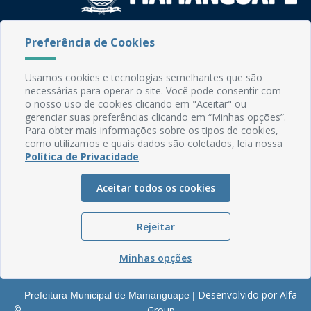
Rua do Imperador, 78, Centro
Preferência de Cookies
CEP: 58.280-000 - Mamanguape/PB
Fone: (83) 3292-2246
Usamos cookies e tecnologias semelhantes que são
Email: comunicacao@mamanguape.pb.gov.br
necessárias para operar o site. Você pode consentir com
Expediente: Segunda à Sexta, das 08h às 13h
o nosso uso de cookies clicando em "Aceitar" ou
gerenciar suas preferências clicando em “Minhas opções”.
Mapa do Site
Para obter mais informações sobre os tipos de cookies,
como utilizamos e quais dados são coletados, leia nossa
Perguntas frequentes
Política de Privacidade
.
Manual de Navegação
Aceitar todos os cookies
Glossário
Ouvidoria
Rejeitar
Serviços Internos
Política de Privacidade
Minhas opções
Desenvolvido por Alfa
Prefeitura Municipal de Mamanguape |
©
Group