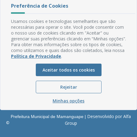
Rua do Imperador, 78, Centro
Preferência de Cookies
CEP: 58.280-000 - Mamanguape/PB
Fone: (83) 3292-2246
Usamos cookies e tecnologias semelhantes que são
Email: comunicacao@mamanguape.pb.gov.br
necessárias para operar o site. Você pode consentir com
Expediente: Segunda à Sexta, das 08h às 13h
o nosso uso de cookies clicando em "Aceitar" ou
gerenciar suas preferências clicando em “Minhas opções”.
Mapa do Site
Para obter mais informações sobre os tipos de cookies,
como utilizamos e quais dados são coletados, leia nossa
Perguntas frequentes
Política de Privacidade
.
Manual de Navegação
Glossário
Aceitar todos os cookies
Ouvidoria
Rejeitar
Serviços Internos
Política de Privacidade
Minhas opções
Desenvolvido por Alfa
Prefeitura Municipal de Mamanguape |
©
Group